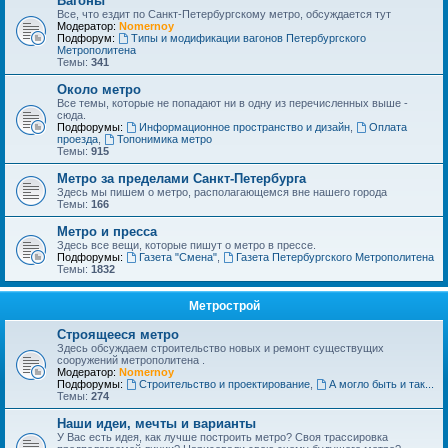
Вагоны
Все, что ездит по Санкт-Петербургскому метро, обсуждается тут
Модератор:
Nomernoy
Подфорум:
Типы и модификации вагонов Петербургского
Метрополитена
Темы:
341
Около метро
Все темы, которые не попадают ни в одну из перечисленных выше -
сюда.
Подфорумы:
Информационное пространство и дизайн
,
Оплата
проезда
,
Топонимика метро
Темы:
915
Метро за пределами Санкт-Петербурга
Здесь мы пишем о метро, располагающемся вне нашего города
Темы:
166
Метро и пресса
Здесь все вещи, которые пишут о метро в прессе.
Подфорумы:
Газета "Смена"
,
Газета Петербургского Метрополитена
Темы:
1832
Метрострой
Строящееся метро
Здесь обсуждаем строительство новых и ремонт существущих
сооружений метрополитена .
Модератор:
Nomernoy
Подфорумы:
Строительство и проектирование
,
А могло быть и так...
Темы:
274
Наши идеи, мечты и варианты
У Вас есть идея, как лучше построить метро? Своя трассировка