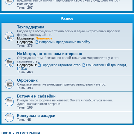
предполагаемой линии? Нарисовали свою схему будущего метро?
Вам сюда!
Темы:
207
Разное
Техподдержка
Раздел для обсуждения технических и административных проблем
форума subwaytalks.ru
Модератор:
Nomernoy
Подфорум:
Вопросы и предложения по сайту
Темы:
378
Не Метро, но тоже нам интересно
Обсуждение тем, близких по своей тематике метрополитену и его
строительству.
Подфорумы:
Городское строительство
,
Общественный транспорт
,
Ж.д.
Темы:
463
Оффтопик
Сюда все темы, не имеющие прямого отношения к метро.
Темы:
393
Встречи и сабвейки
Иногда рамок форума не хватает. Хочется пообщаться лично.
Здесь назначаются встречи.
Темы:
105
Конкурсы и загадки
Темы:
45
ВХОД
•
РЕГИСТРАЦИЯ