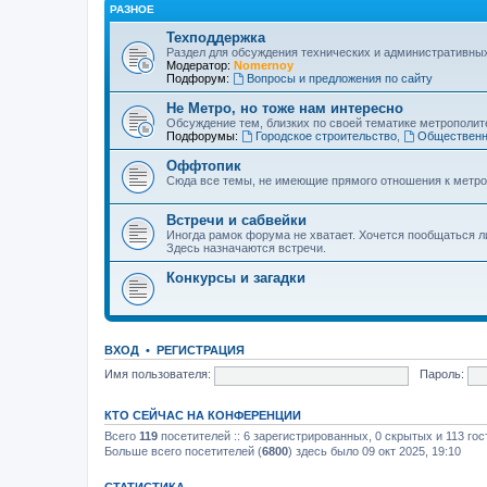
РАЗНОЕ
Техподдержка
Раздел для обсуждения технических и административны
Модератор:
Nomernoy
Подфорум:
Вопросы и предложения по сайту
Не Метро, но тоже нам интересно
Обсуждение тем, близких по своей тематике метрополите
Подфорумы:
Городское строительство
,
Общественн
Оффтопик
Сюда все темы, не имеющие прямого отношения к метро
Встречи и сабвейки
Иногда рамок форума не хватает. Хочется пообщаться л
Здесь назначаются встречи.
Конкурсы и загадки
ВХОД
•
РЕГИСТРАЦИЯ
Имя пользователя:
Пароль:
КТО СЕЙЧАС НА КОНФЕРЕНЦИИ
Всего
119
посетителей :: 6 зарегистрированных, 0 скрытых и 113 го
Больше всего посетителей (
6800
) здесь было 09 окт 2025, 19:10
СТАТИСТИКА