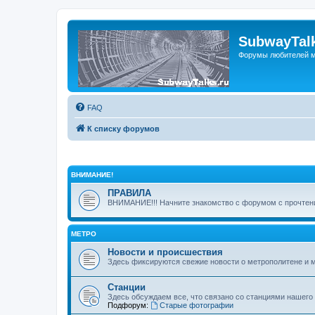
SubwayTalk
Форумы любителей м
FAQ
К списку форумов
ВНИМАНИЕ!
ПРАВИЛА
ВНИМАНИЕ!!! Начните знакомство с форумом с прочтени
МЕТРО
Новости и происшествия
Здесь фиксируются свежие новости о метрополитене и 
Станции
Здесь обсуждаем все, что связано со станциями нашего
Подфорум:
Старые фотографии