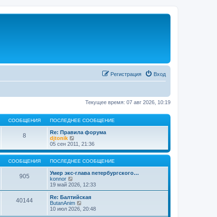
Регистрация
Вход
Текущее время: 07 авг 2026, 10:19
СООБЩЕНИЯ
ПОСЛЕДНЕЕ СООБЩЕНИЕ
Re: Правила форума
8
П
djtonik
е
05 сен 2011, 21:36
р
е
й
СООБЩЕНИЯ
ПОСЛЕДНЕЕ СООБЩЕНИЕ
т
и
Умер экс-глава петербургского…
905
П
к
konnor
е
п
19 май 2026, 12:33
р
о
е
с
Re: Балтийская
40144
й
л
П
ButanAnim
т
е
е
10 июл 2026, 20:48
и
д
р