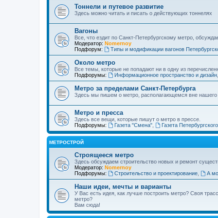
Тоннели и путевое развитие
Здесь можно читать и писать о действующих тоннелях
Вагоны
Все, что ездит по Санкт-Петербургскому метро, обсужда
Модератор:
Nomernoy
Подфорум:
Типы и модификации вагонов Петербургск
Около метро
Все темы, которые не попадают ни в одну из перечислен
Подфорумы:
Информационное пространство и дизайн
Метро за пределами Санкт-Петербурга
Здесь мы пишем о метро, располагающемся вне нашего
Метро и пресса
Здесь все вещи, которые пишут о метро в прессе.
Подфорумы:
Газета "Смена"
,
Газета Петербургског
МЕТРОСТРОЙ
Строящееся метро
Здесь обсуждаем строительство новых и ремонт сущест
Модератор:
Nomernoy
Подфорумы:
Строительство и проектирование
,
А мо
Наши идеи, мечты и варианты
У Вас есть идея, как лучше построить метро? Своя тра
метро?
Вам сюда!