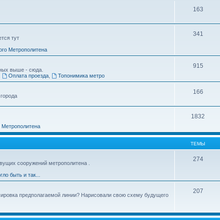
163
341
ется тут
ого Метрополитена
915
ных выше - сюда.
,
Оплата проезда
,
Топонимика метро
166
 города
1832
о Метрополитена
ТЕМЫ
274
вущих сооружений метрополитена .
гло быть и так...
207
ссировка предполагаемой линии? Нарисовали свою схему будущего