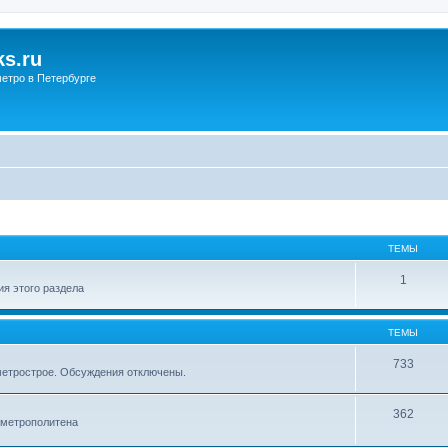
s.ru
етро в Петербурге
ТЕМЫ
1
я этого раздела
ТЕМЫ
733
метрострое. Обсуждения отключены.
362
 метрополитена