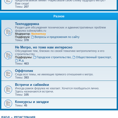
предполагаемой линии? Нарисовали свою схему будущего метро?
Вам сюда!
Темы:
207
Разное
Техподдержка
Раздел для обсуждения технических и административных проблем
форума subwaytalks.ru
Модератор:
Nomernoy
Подфорум:
Вопросы и предложения по сайту
Темы:
378
Не Метро, но тоже нам интересно
Обсуждение тем, близких по своей тематике метрополитену и его
строительству.
Подфорумы:
Городское строительство
,
Общественный транспорт
,
Ж.д.
Темы:
463
Оффтопик
Сюда все темы, не имеющие прямого отношения к метро.
Темы:
393
Встречи и сабвейки
Иногда рамок форума не хватает. Хочется пообщаться лично.
Здесь назначаются встречи.
Темы:
105
Конкурсы и загадки
Темы:
45
ВХОД
•
РЕГИСТРАЦИЯ