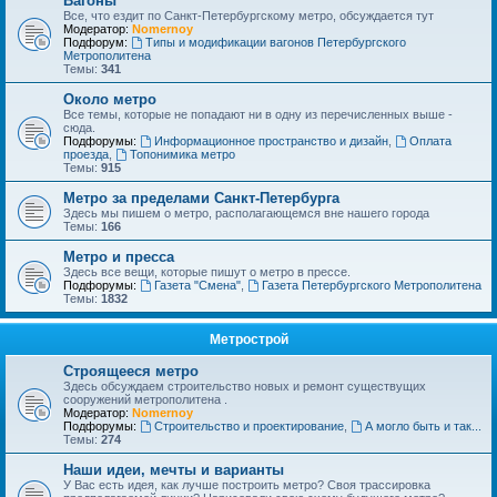
Вагоны
Все, что ездит по Санкт-Петербургскому метро, обсуждается тут
Модератор:
Nomernoy
Подфорум:
Типы и модификации вагонов Петербургского
Метрополитена
Темы:
341
Около метро
Все темы, которые не попадают ни в одну из перечисленных выше -
сюда.
Подфорумы:
Информационное пространство и дизайн
,
Оплата
проезда
,
Топонимика метро
Темы:
915
Метро за пределами Санкт-Петербурга
Здесь мы пишем о метро, располагающемся вне нашего города
Темы:
166
Метро и пресса
Здесь все вещи, которые пишут о метро в прессе.
Подфорумы:
Газета "Смена"
,
Газета Петербургского Метрополитена
Темы:
1832
Метрострой
Строящееся метро
Здесь обсуждаем строительство новых и ремонт существущих
сооружений метрополитена .
Модератор:
Nomernoy
Подфорумы:
Строительство и проектирование
,
А могло быть и так...
Темы:
274
Наши идеи, мечты и варианты
У Вас есть идея, как лучше построить метро? Своя трассировка