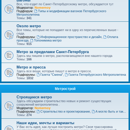
Вагоны
Все, что ездит по Санкт-Петербургскому метро, обсуждается тут
Модератор:
Nomernoy
Подфорум:
Типы и модификации вагонов Петербургского
Метрополитена
Темы:
341
Около метро
Все темы, которые не попадают ни в одну из перечисленных выше -
сюда.
Подфорумы:
Информационное пространство и дизайн
,
Оплата
проезда
,
Топонимика метро
Темы:
915
Метро за пределами Санкт-Петербурга
Здесь мы пишем о метро, располагающемся вне нашего города
Темы:
166
Метро и пресса
Здесь все вещи, которые пишут о метро в прессе.
Подфорумы:
Газета "Смена"
,
Газета Петербургского Метрополитена
Темы:
1832
Метрострой
Строящееся метро
Здесь обсуждаем строительство новых и ремонт существущих
сооружений метрополитена .
Модератор:
Nomernoy
Подфорумы:
Строительство и проектирование
,
А могло быть и так...
Темы:
274
Наши идеи, мечты и варианты
У Вас есть идея, как лучше построить метро? Своя трассировка