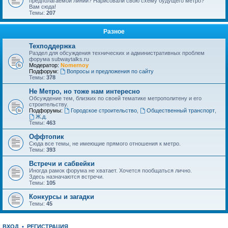
предполагаемой линии? Нарисовали свою схему будущего метро?
Вам сюда!
Темы:
207
Разное
Техподдержка
Раздел для обсуждения технических и административных проблем
форума subwaytalks.ru
Модератор:
Nomernoy
Подфорум:
Вопросы и предложения по сайту
Темы:
378
Не Метро, но тоже нам интересно
Обсуждение тем, близких по своей тематике метрополитену и его
строительству.
Подфорумы:
Городское строительство
,
Общественный транспорт
,
Ж.д.
Темы:
463
Оффтопик
Сюда все темы, не имеющие прямого отношения к метро.
Темы:
393
Встречи и сабвейки
Иногда рамок форума не хватает. Хочется пообщаться лично.
Здесь назначаются встречи.
Темы:
105
Конкурсы и загадки
Темы:
45
ВХОД
•
РЕГИСТРАЦИЯ