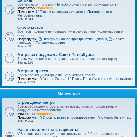
Вагоны
Все, что ездит по Санкт-Петербургскому метро, обсуждается тут
Модератор:
Nomernoy
Подфорум:
Типы и модификации вагонов Петербургского
Метрополитена
Темы:
341
Около метро
Все темы, которые не попадают ни в одну из перечисленных выше -
сюда.
Подфорумы:
Информационное пространство и дизайн
,
Оплата
проезда
,
Топонимика метро
Темы:
915
Метро за пределами Санкт-Петербурга
Здесь мы пишем о метро, располагающемся вне нашего города
Темы:
166
Метро и пресса
Здесь все вещи, которые пишут о метро в прессе.
Подфорумы:
Газета "Смена"
,
Газета Петербургского Метрополитена
Темы:
1832
Метрострой
Строящееся метро
Здесь обсуждаем строительство новых и ремонт существущих
сооружений метрополитена .
Модератор:
Nomernoy
Подфорумы:
Строительство и проектирование
,
А могло быть и так...
Темы:
274
Наши идеи, мечты и варианты
У Вас есть идея, как лучше построить метро? Своя трассировка