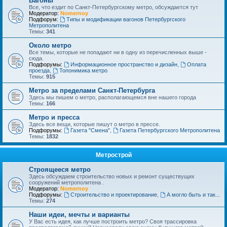
Вагоны
Все, что ездит по Санкт-Петербургскому метро, обсуждается тут
Модератор:
Nomernoy
Подфорум:
Типы и модификации вагонов Петербургского
Метрополитена
Темы:
341
Около метро
Все темы, которые не попадают ни в одну из перечисленных выше -
сюда.
Подфорумы:
Информационное пространство и дизайн
,
Оплата
проезда
,
Топонимика метро
Темы:
915
Метро за пределами Санкт-Петербурга
Здесь мы пишем о метро, располагающемся вне нашего города
Темы:
166
Метро и пресса
Здесь все вещи, которые пишут о метро в прессе.
Подфорумы:
Газета "Смена"
,
Газета Петербургского Метрополитена
Темы:
1832
Метрострой
Строящееся метро
Здесь обсуждаем строительство новых и ремонт существущих
сооружений метрополитена .
Модератор:
Nomernoy
Подфорумы:
Строительство и проектирование
,
А могло быть и так...
Темы:
274
Наши идеи, мечты и варианты
У Вас есть идея, как лучше построить метро? Своя трассировка