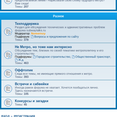
предполагаемой линии? Нарисовали свою схему будущего метро?
Вам сюда!
Темы:
207
Разное
Техподдержка
Раздел для обсуждения технических и административных проблем
форума subwaytalks.ru
Модератор:
Nomernoy
Подфорум:
Вопросы и предложения по сайту
Темы:
378
Не Метро, но тоже нам интересно
Обсуждение тем, близких по своей тематике метрополитену и его
строительству.
Подфорумы:
Городское строительство
,
Общественный транспорт
,
Ж.д.
Темы:
463
Оффтопик
Сюда все темы, не имеющие прямого отношения к метро.
Темы:
393
Встречи и сабвейки
Иногда рамок форума не хватает. Хочется пообщаться лично.
Здесь назначаются встречи.
Темы:
105
Конкурсы и загадки
Темы:
45
ВХОД
•
РЕГИСТРАЦИЯ