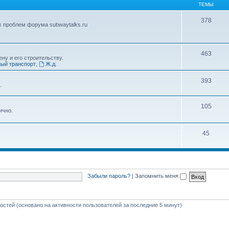
ТЕМЫ
378
х проблем форума subwaytalks.ru
463
ну и его строительству.
ый транспорт
,
Ж.д.
393
.
105
ично.
45
Забыли пароль?
|
Запомнить меня
гостей (основано на активности пользователей за последние 5 минут)