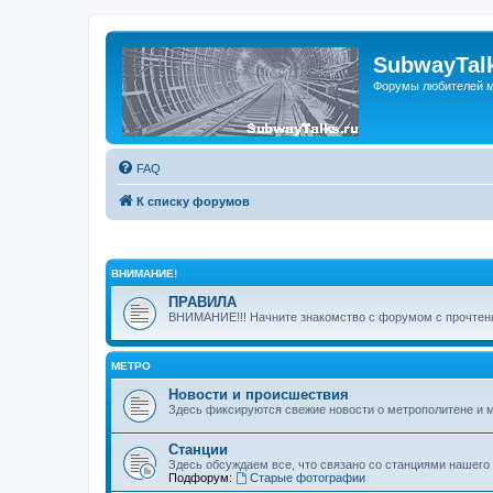
SubwayTalk
Форумы любителей м
FAQ
К списку форумов
ВНИМАНИЕ!
ПРАВИЛА
ВНИМАНИЕ!!! Начните знакомство с форумом с прочтени
МЕТРО
Новости и происшествия
Здесь фиксируются свежие новости о метрополитене и 
Станции
Здесь обсуждаем все, что связано со станциями нашего
Подфорум:
Старые фотографии