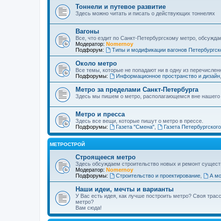
Тоннели и путевое развитие
Здесь можно читать и писать о действующих тоннелях
Вагоны
Все, что ездит по Санкт-Петербургскому метро, обсужда
Модератор:
Nomernoy
Подфорум:
Типы и модификации вагонов Петербургск
Около метро
Все темы, которые не попадают ни в одну из перечислен
Подфорумы:
Информационное пространство и дизайн
Метро за пределами Санкт-Петербурга
Здесь мы пишем о метро, располагающемся вне нашего
Метро и пресса
Здесь все вещи, которые пишут о метро в прессе.
Подфорумы:
Газета "Смена"
,
Газета Петербургског
МЕТРОСТРОЙ
Строящееся метро
Здесь обсуждаем строительство новых и ремонт сущест
Модератор:
Nomernoy
Подфорумы:
Строительство и проектирование
,
А мо
Наши идеи, мечты и варианты
У Вас есть идея, как лучше построить метро? Своя тра
метро?
Вам сюда!