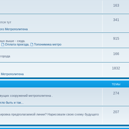
163
341
ется тут
ого Метрополитена
915
ных выше - сюда.
,
Оплата проезда
,
Топонимика метро
166
 города
1832
о Метрополитена
ТЕМЫ
274
вущих сооружений метрополитена .
гло быть и так...
207
ссировка предполагаемой линии? Нарисовали свою схему будущего