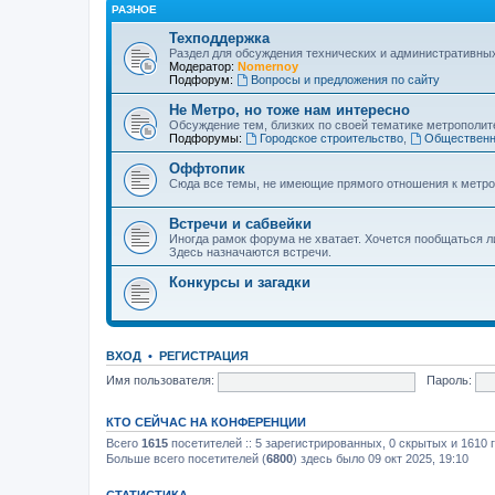
РАЗНОЕ
Техподдержка
Раздел для обсуждения технических и административны
Модератор:
Nomernoy
Подфорум:
Вопросы и предложения по сайту
Не Метро, но тоже нам интересно
Обсуждение тем, близких по своей тематике метрополите
Подфорумы:
Городское строительство
,
Общественн
Оффтопик
Сюда все темы, не имеющие прямого отношения к метро
Встречи и сабвейки
Иногда рамок форума не хватает. Хочется пообщаться л
Здесь назначаются встречи.
Конкурсы и загадки
ВХОД
•
РЕГИСТРАЦИЯ
Имя пользователя:
Пароль:
КТО СЕЙЧАС НА КОНФЕРЕНЦИИ
Всего
1615
посетителей :: 5 зарегистрированных, 0 скрытых и 1610 
Больше всего посетителей (
6800
) здесь было 09 окт 2025, 19:10
СТАТИСТИКА