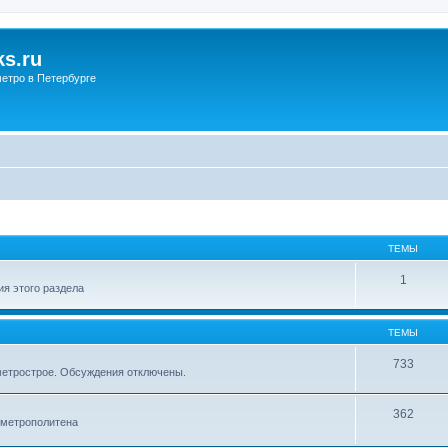
s.ru
етро в Петербурге
ТЕМЫ
1
я этого раздела
ТЕМЫ
733
метрострое. Обсуждения отключены.
362
 метрополитена