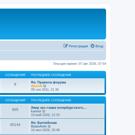
Регистрация
Вход
Текущее время: 07 авг 2026, 07:54
СООБЩЕНИЯ
ПОСЛЕДНЕЕ СООБЩЕНИЕ
Re: Правила форума
8
П
djtonik
е
05 сен 2011, 21:36
р
е
й
СООБЩЕНИЯ
ПОСЛЕДНЕЕ СООБЩЕНИЕ
т
и
Умер экс-глава петербургского…
905
П
к
konnor
е
п
19 май 2026, 12:33
р
о
е
с
Re: Балтийская
40144
й
л
П
ButanAnim
т
е
е
10 июл 2026, 20:48
и
д
р