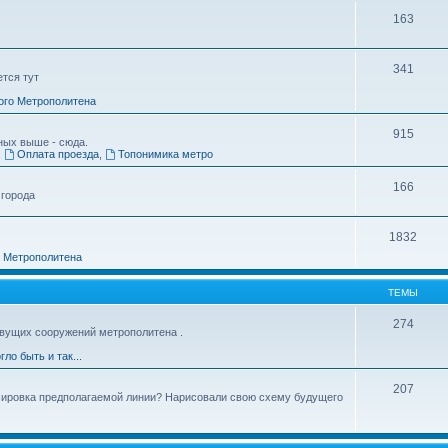
163
341
ется тут
ого Метрополитена
915
ных выше - сюда.
,
Оплата проезда
,
Топонимика метро
166
 города
1832
о Метрополитена
ТЕМЫ
274
вущих сооружений метрополитена .
гло быть и так...
207
ссировка предполагаемой линии? Нарисовали свою схему будущего