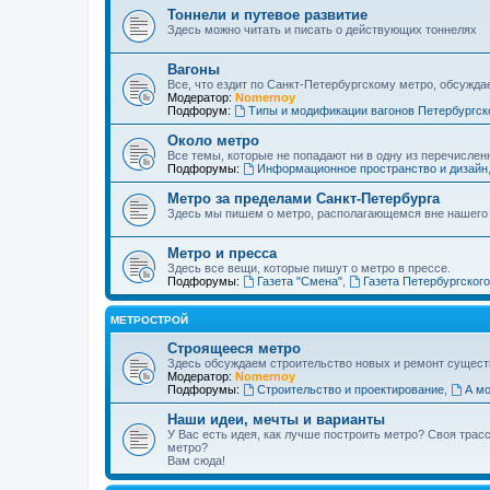
Тоннели и путевое развитие
Здесь можно читать и писать о действующих тоннелях
Вагоны
Все, что ездит по Санкт-Петербургскому метро, обсужда
Модератор:
Nomernoy
Подфорум:
Типы и модификации вагонов Петербургск
Около метро
Все темы, которые не попадают ни в одну из перечислен
Подфорумы:
Информационное пространство и дизайн
Метро за пределами Санкт-Петербурга
Здесь мы пишем о метро, располагающемся вне нашего
Метро и пресса
Здесь все вещи, которые пишут о метро в прессе.
Подфорумы:
Газета "Смена"
,
Газета Петербургског
МЕТРОСТРОЙ
Строящееся метро
Здесь обсуждаем строительство новых и ремонт сущест
Модератор:
Nomernoy
Подфорумы:
Строительство и проектирование
,
А мо
Наши идеи, мечты и варианты
У Вас есть идея, как лучше построить метро? Своя тра
метро?
Вам сюда!