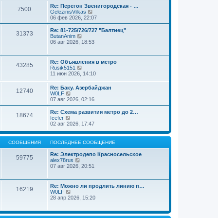
к
н
е
Re: Перегон Звенигородская - …
п
е
7500
й
П
GelezinisVilkas
о
м
т
е
06 фев 2026, 22:07
с
у
и
р
л
с
к
е
Re: 81-725/726/727 "Балтиец"
е
о
п
31373
й
П
ButanAnim
д
о
о
т
е
06 авг 2026, 18:53
н
б
с
и
р
е
щ
л
к
е
м
е
е
п
й
у
н
д
Re: Объявления в метро
о
43285
т
с
и
н
П
Rusik5151
с
и
о
ю
е
е
11 июн 2026, 14:10
л
к
о
м
р
е
п
б
у
е
д
Re: Баку. Азербайджан
о
щ
12740
с
й
П
н
W0LF
с
е
о
т
е
е
07 авг 2026, 02:16
л
н
о
и
р
м
е
и
б
к
е
у
д
Re: Схема развития метро до 2…
ю
щ
п
18674
й
с
П
н
Icefer
е
о
т
о
е
е
02 авг 2026, 17:47
н
с
и
о
р
м
и
л
к
б
е
у
ю
е
п
щ
й
с
СООБЩЕНИЯ
ПОСЛЕДНЕЕ СООБЩЕНИЕ
д
о
е
т
о
н
с
н
и
о
Re: Электродепо Красносельское
е
59775
л
и
к
б
П
alex78rus
м
е
ю
п
щ
е
07 авг 2026, 20:51
у
д
о
е
р
с
н
с
н
е
о
е
л
и
й
о
Re: Можно ли продлить линию п…
м
е
ю
16219
т
б
П
W0LF
у
д
и
щ
е
28 апр 2026, 15:20
с
н
к
е
р
о
е
п
н
е
о
м
о
и
й
б
у
с