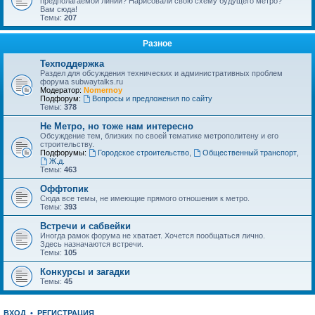
предполагаемой линии? Нарисовали свою схему будущего метро?
Вам сюда!
Темы:
207
Разное
Техподдержка
Раздел для обсуждения технических и административных проблем
форума subwaytalks.ru
Модератор:
Nomernoy
Подфорум:
Вопросы и предложения по сайту
Темы:
378
Не Метро, но тоже нам интересно
Обсуждение тем, близких по своей тематике метрополитену и его
строительству.
Подфорумы:
Городское строительство
,
Общественный транспорт
,
Ж.д.
Темы:
463
Оффтопик
Сюда все темы, не имеющие прямого отношения к метро.
Темы:
393
Встречи и сабвейки
Иногда рамок форума не хватает. Хочется пообщаться лично.
Здесь назначаются встречи.
Темы:
105
Конкурсы и загадки
Темы:
45
ВХОД
•
РЕГИСТРАЦИЯ