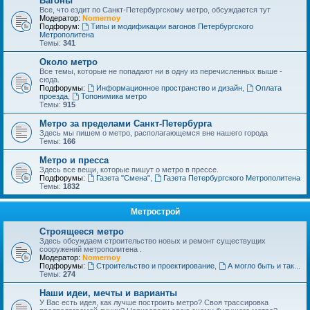
Вагоны
Все, что ездит по Санкт-Петербургскому метро, обсуждается тут
Модератор:
Nomernoy
Подфорум:
Типы и модификации вагонов Петербургского
Метрополитена
Темы:
341
Около метро
Все темы, которые не попадают ни в одну из перечисленных выше -
сюда.
Подфорумы:
Информационное пространство и дизайн
,
Оплата
проезда
,
Топонимика метро
Темы:
915
Метро за пределами Санкт-Петербурга
Здесь мы пишем о метро, располагающемся вне нашего города
Темы:
166
Метро и пресса
Здесь все вещи, которые пишут о метро в прессе.
Подфорумы:
Газета "Смена"
,
Газета Петербургского Метрополитена
Темы:
1832
Метрострой
Строящееся метро
Здесь обсуждаем строительство новых и ремонт существущих
сооружений метрополитена .
Модератор:
Nomernoy
Подфорумы:
Строительство и проектирование
,
А могло быть и так...
Темы:
274
Наши идеи, мечты и варианты
У Вас есть идея, как лучше построить метро? Своя трассировка