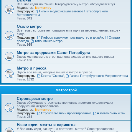
Вагоны
Все, что ездит по Санкт-Петербургскому метро, обсуждается тут
Модератор:
Nomernoy
Подфорум:
Типы и модификации вагонов Петербургского
Метрополитена
Темы:
341
Около метро
Все темы, которые не попадают ни в одну из перечисленных выше -
сюда.
Подфорумы:
Информационное пространство и дизайн
,
Оплата
проезда
,
Топонимика метро
Темы:
915
Метро за пределами Санкт-Петербурга
Здесь мы пишем о метро, располагающемся вне нашего города
Темы:
166
Метро и пресса
Здесь все вещи, которые пишут о метро в прессе.
Подфорумы:
Газета "Смена"
,
Газета Петербургского Метрополитена
Темы:
1832
Метрострой
Строящееся метро
Здесь обсуждаем строительство новых и ремонт существущих
сооружений метрополитена .
Модератор:
Nomernoy
Подфорумы:
Строительство и проектирование
,
А могло быть и так...
Темы:
274
Наши идеи, мечты и варианты
У Вас есть идея, как лучше построить метро? Своя трассировка