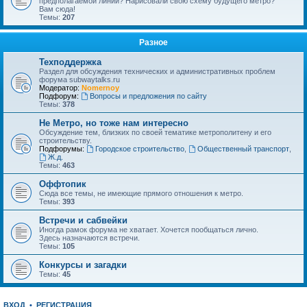
предполагаемой линии? Нарисовали свою схему будущего метро?
Вам сюда!
Темы:
207
Разное
Техподдержка
Раздел для обсуждения технических и административных проблем
форума subwaytalks.ru
Модератор:
Nomernoy
Подфорум:
Вопросы и предложения по сайту
Темы:
378
Не Метро, но тоже нам интересно
Обсуждение тем, близких по своей тематике метрополитену и его
строительству.
Подфорумы:
Городское строительство
,
Общественный транспорт
,
Ж.д.
Темы:
463
Оффтопик
Сюда все темы, не имеющие прямого отношения к метро.
Темы:
393
Встречи и сабвейки
Иногда рамок форума не хватает. Хочется пообщаться лично.
Здесь назначаются встречи.
Темы:
105
Конкурсы и загадки
Темы:
45
ВХОД
•
РЕГИСТРАЦИЯ