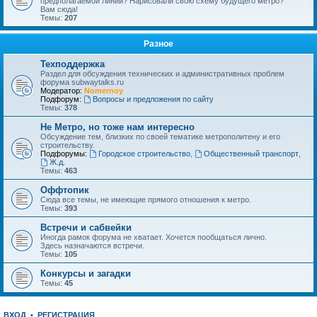
предполагаемой линии? Нарисовали свою схему будущего метро?
Вам сюда!
Темы:
207
Разное
Техподдержка
Раздел для обсуждения технических и административных проблем
форума subwaytalks.ru
Модератор:
Nomernoy
Подфорум:
Вопросы и предложения по сайту
Темы:
378
Не Метро, но тоже нам интересно
Обсуждение тем, близких по своей тематике метрополитену и его
строительству.
Подфорумы:
Городское строительство
,
Общественный транспорт
,
Ж.д.
Темы:
463
Оффтопик
Сюда все темы, не имеющие прямого отношения к метро.
Темы:
393
Встречи и сабвейки
Иногда рамок форума не хватает. Хочется пообщаться лично.
Здесь назначаются встречи.
Темы:
105
Конкурсы и загадки
Темы:
45
ВХОД
•
РЕГИСТРАЦИЯ