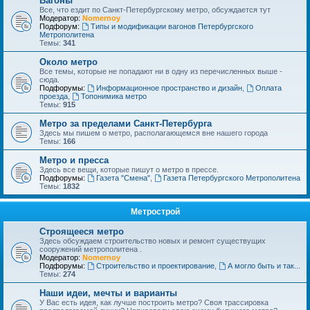
Вагоны
Все, что ездит по Санкт-Петербургскому метро, обсуждается тут
Модератор:
Nomernoy
Подфорум:
Типы и модификации вагонов Петербургского
Метрополитена
Темы:
341
Около метро
Все темы, которые не попадают ни в одну из перечисленных выше -
сюда.
Подфорумы:
Информационное пространство и дизайн
,
Оплата
проезда
,
Топонимика метро
Темы:
915
Метро за пределами Санкт-Петербурга
Здесь мы пишем о метро, располагающемся вне нашего города
Темы:
166
Метро и пресса
Здесь все вещи, которые пишут о метро в прессе.
Подфорумы:
Газета "Смена"
,
Газета Петербургского Метрополитена
Темы:
1832
Метрострой
Строящееся метро
Здесь обсуждаем строительство новых и ремонт существущих
сооружений метрополитена .
Модератор:
Nomernoy
Подфорумы:
Строительство и проектирование
,
А могло быть и так...
Темы:
274
Наши идеи, мечты и варианты
У Вас есть идея, как лучше построить метро? Своя трассировка