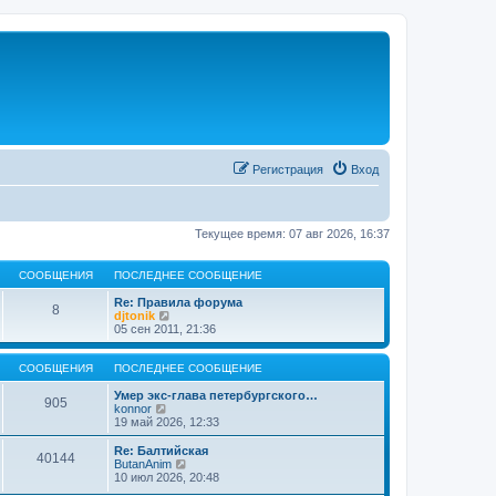
Регистрация
Вход
Текущее время: 07 авг 2026, 16:37
СООБЩЕНИЯ
ПОСЛЕДНЕЕ СООБЩЕНИЕ
Re: Правила форума
8
П
djtonik
е
05 сен 2011, 21:36
р
е
й
СООБЩЕНИЯ
ПОСЛЕДНЕЕ СООБЩЕНИЕ
т
и
Умер экс-глава петербургского…
905
П
к
konnor
е
п
19 май 2026, 12:33
р
о
е
с
Re: Балтийская
40144
й
л
П
ButanAnim
т
е
е
10 июл 2026, 20:48
и
д
р