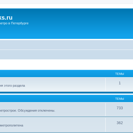
s.ru
етро в Петербурге
ТЕМЫ
1
я этого раздела
ТЕМЫ
733
метрострое. Обсуждения отключены.
362
 метрополитена