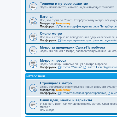
Тоннели и путевое развитие
Здесь можно читать и писать о действующих тоннелях
Вагоны
Все, что ездит по Санкт-Петербургскому метро, обсужда
Модератор:
Nomernoy
Подфорум:
Типы и модификации вагонов Петербургск
Около метро
Все темы, которые не попадают ни в одну из перечислен
Подфорумы:
Информационное пространство и дизайн
Метро за пределами Санкт-Петербурга
Здесь мы пишем о метро, располагающемся вне нашего
Метро и пресса
Здесь все вещи, которые пишут о метро в прессе.
Подфорумы:
Газета "Смена"
,
Газета Петербургског
МЕТРОСТРОЙ
Строящееся метро
Здесь обсуждаем строительство новых и ремонт сущест
Модератор:
Nomernoy
Подфорумы:
Строительство и проектирование
,
А мо
Наши идеи, мечты и варианты
У Вас есть идея, как лучше построить метро? Своя тра
метро?
Вам сюда!