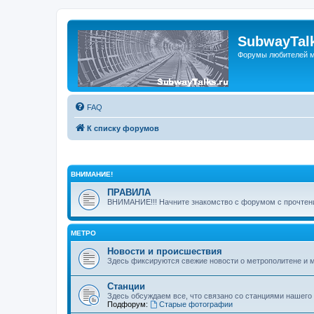
SubwayTalk
Форумы любителей м
FAQ
К списку форумов
ВНИМАНИЕ!
ПРАВИЛА
ВНИМАНИЕ!!! Начните знакомство с форумом с прочтени
МЕТРО
Новости и происшествия
Здесь фиксируются свежие новости о метрополитене и 
Станции
Здесь обсуждаем все, что связано со станциями нашего
Подфорум:
Старые фотографии