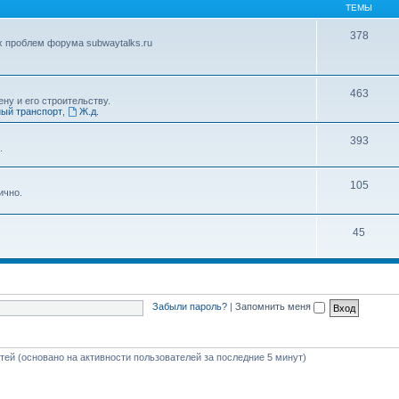
ТЕМЫ
378
х проблем форума subwaytalks.ru
463
ну и его строительству.
ый транспорт
,
Ж.д.
393
.
105
ично.
45
Забыли пароль?
|
Запомнить меня
стей (основано на активности пользователей за последние 5 минут)