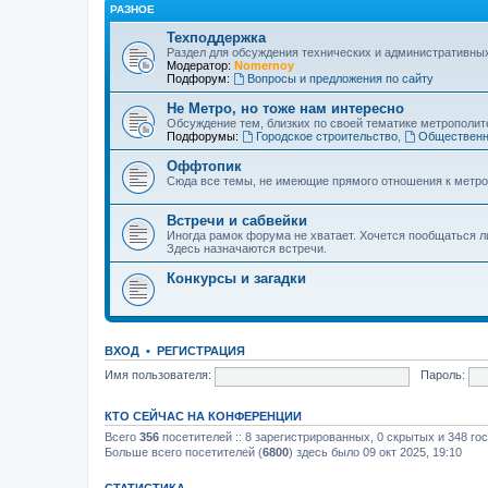
РАЗНОЕ
Техподдержка
Раздел для обсуждения технических и административны
Модератор:
Nomernoy
Подфорум:
Вопросы и предложения по сайту
Не Метро, но тоже нам интересно
Обсуждение тем, близких по своей тематике метрополите
Подфорумы:
Городское строительство
,
Общественн
Оффтопик
Сюда все темы, не имеющие прямого отношения к метро
Встречи и сабвейки
Иногда рамок форума не хватает. Хочется пообщаться л
Здесь назначаются встречи.
Конкурсы и загадки
ВХОД
•
РЕГИСТРАЦИЯ
Имя пользователя:
Пароль:
КТО СЕЙЧАС НА КОНФЕРЕНЦИИ
Всего
356
посетителей :: 8 зарегистрированных, 0 скрытых и 348 го
Больше всего посетителей (
6800
) здесь было 09 окт 2025, 19:10
СТАТИСТИКА