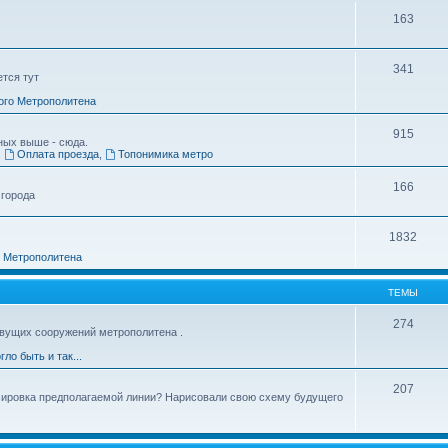
163
341
ется тут
ого Метрополитена
915
ных выше - сюда.
,
Оплата проезда
,
Топонимика метро
166
 города
1832
о Метрополитена
ТЕМЫ
274
вущих сооружений метрополитена .
гло быть и так...
207
ссировка предполагаемой линии? Нарисовали свою схему будущего