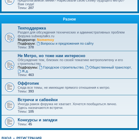
предполагаемой линии? Нарисовали свою схему будущего метро?
Вам сюда!
Темы:
207
Разное
Техподдержка
Раздел для обсуждения технических и административных проблем
форума subwaytalks.ru
Модератор:
Nomernoy
Подфорум:
Вопросы и предложения по сайту
Темы:
378
Не Метро, но тоже нам интересно
Обсуждение тем, близких по своей тематике метрополитену и его
строительству.
Подфорумы:
Городское строительство
,
Общественный транспорт
,
Ж.д.
Темы:
463
Оффтопик
Сюда все темы, не имеющие прямого отношения к метро.
Темы:
393
Встречи и сабвейки
Иногда рамок форума не хватает. Хочется пообщаться лично.
Здесь назначаются встречи.
Темы:
105
Конкурсы и загадки
Темы:
45
ВХОД
•
РЕГИСТРАЦИЯ