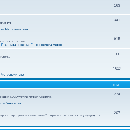
163
341
ется тут
ого Метрополитена
915
ных выше - сюда.
,
Оплата проезда
,
Топонимика метро
166
 города
1832
о Метрополитена
ТЕМЫ
274
вущих сооружений метрополитена .
гло быть и так...
207
ссировка предполагаемой линии? Нарисовали свою схему будущего