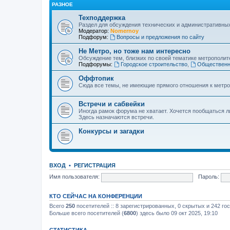
РАЗНОЕ
Техподдержка
Раздел для обсуждения технических и административны
Модератор:
Nomernoy
Подфорум:
Вопросы и предложения по сайту
Не Метро, но тоже нам интересно
Обсуждение тем, близких по своей тематике метрополите
Подфорумы:
Городское строительство
,
Общественн
Оффтопик
Сюда все темы, не имеющие прямого отношения к метро
Встречи и сабвейки
Иногда рамок форума не хватает. Хочется пообщаться л
Здесь назначаются встречи.
Конкурсы и загадки
ВХОД
•
РЕГИСТРАЦИЯ
Имя пользователя:
Пароль:
КТО СЕЙЧАС НА КОНФЕРЕНЦИИ
Всего
250
посетителей :: 8 зарегистрированных, 0 скрытых и 242 го
Больше всего посетителей (
6800
) здесь было 09 окт 2025, 19:10
СТАТИСТИКА