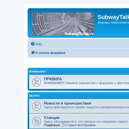
SubwayTalk
Форумы любителей м
FAQ
К списку форумов
ВНИМАНИЕ!
ПРАВИЛА
ВНИМАНИЕ!!! Начните знакомство с форумом с прочтени
МЕТРО
Новости и происшествия
Здесь фиксируются свежие новости о метрополитене и 
Станции
Здесь обсуждаем все, что связано со станциями нашего
Подфорум:
Старые фотографии