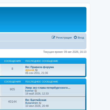
Регистрация
Вход
Текущее время: 09 авг 2026, 16:13
СООБЩЕНИЯ
ПОСЛЕДНЕЕ СООБЩЕНИЕ
Re: Правила форума
8
П
djtonik
е
05 сен 2011, 21:36
р
е
й
СООБЩЕНИЯ
ПОСЛЕДНЕЕ СООБЩЕНИЕ
т
и
Умер экс-глава петербургского…
905
П
к
konnor
е
п
19 май 2026, 12:33
р
о
е
с
Re: Балтийская
40144
й
л
П
ButanAnim
т
е
е
10 июл 2026, 20:48
и
д
р