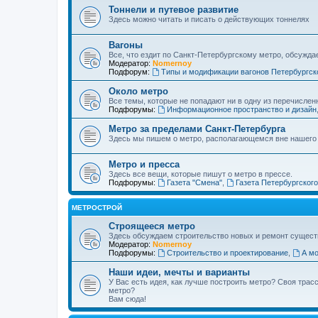
Тоннели и путевое развитие
Здесь можно читать и писать о действующих тоннелях
Вагоны
Все, что ездит по Санкт-Петербургскому метро, обсужда
Модератор:
Nomernoy
Подфорум:
Типы и модификации вагонов Петербургск
Около метро
Все темы, которые не попадают ни в одну из перечислен
Подфорумы:
Информационное пространство и дизайн
Метро за пределами Санкт-Петербурга
Здесь мы пишем о метро, располагающемся вне нашего
Метро и пресса
Здесь все вещи, которые пишут о метро в прессе.
Подфорумы:
Газета "Смена"
,
Газета Петербургског
МЕТРОСТРОЙ
Строящееся метро
Здесь обсуждаем строительство новых и ремонт сущест
Модератор:
Nomernoy
Подфорумы:
Строительство и проектирование
,
А мо
Наши идеи, мечты и варианты
У Вас есть идея, как лучше построить метро? Своя тра
метро?
Вам сюда!