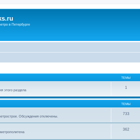
s.ru
етро в Петербурге
ТЕМЫ
1
я этого раздела
ТЕМЫ
733
метрострое. Обсуждения отключены.
362
 метрополитена