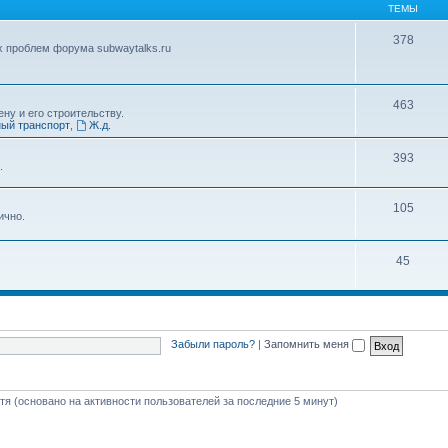
ТЕМЫ
378
х проблем форума subwaytalks.ru
463
ну и его строительству.
ый транспорт
,
Ж.д.
393
.
105
ично.
45
Забыли пароль?
|
Запомнить меня
стя (основано на активности пользователей за последние 5 минут)