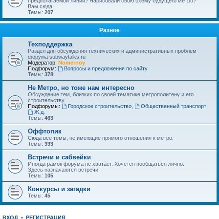
предполагаемой линии? Нарисовали свою схему будущего метро?
Вам сюда!
Темы:
207
Разное
Техподдержка
Раздел для обсуждения технических и административных проблем
форума subwaytalks.ru
Модератор:
Nomernoy
Подфорум:
Вопросы и предложения по сайту
Темы:
378
Не Метро, но тоже нам интересно
Обсуждение тем, близких по своей тематике метрополитену и его
строительству.
Подфорумы:
Городское строительство
,
Общественный транспорт
,
Ж.д.
Темы:
463
Оффтопик
Сюда все темы, не имеющие прямого отношения к метро.
Темы:
393
Встречи и сабвейки
Иногда рамок форума не хватает. Хочется пообщаться лично.
Здесь назначаются встречи.
Темы:
105
Конкурсы и загадки
Темы:
45
ВХОД
•
РЕГИСТРАЦИЯ