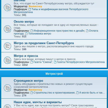
Вагоны
Все, что ездит по Санкт-Петербургскому метро, обсуждается тут
Модератор:
Nomernoy
Подфорум:
Типы и модификации вагонов Петербургского
Метрополитена
Темы:
341
Около метро
Все темы, которые не попадают ни в одну из перечисленных выше -
сюда.
Подфорумы:
Информационное пространство и дизайн
,
Оплата
проезда
,
Топонимика метро
Темы:
915
Метро за пределами Санкт-Петербурга
Здесь мы пишем о метро, располагающемся вне нашего города
Темы:
166
Метро и пресса
Здесь все вещи, которые пишут о метро в прессе.
Подфорумы:
Газета "Смена"
,
Газета Петербургского Метрополитена
Темы:
1832
Метрострой
Строящееся метро
Здесь обсуждаем строительство новых и ремонт существущих
сооружений метрополитена .
Модератор:
Nomernoy
Подфорумы:
Строительство и проектирование
,
А могло быть и так...
Темы:
274
Наши идеи, мечты и варианты
У Вас есть идея, как лучше построить метро? Своя трассировка