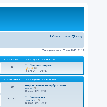
Регистрация
Вход
Текущее время: 06 авг 2026, 11:17
СООБЩЕНИЯ
ПОСЛЕДНЕЕ СООБЩЕНИЕ
Re: Правила форума
8
П
djtonik
е
05 сен 2011, 21:36
р
е
й
СООБЩЕНИЯ
ПОСЛЕДНЕЕ СООБЩЕНИЕ
т
и
Умер экс-глава петербургского…
905
П
к
konnor
е
п
19 май 2026, 12:33
р
о
е
с
Re: Балтийская
40144
й
л
П
ButanAnim
т
е
е
10 июл 2026, 20:48
и
д
р