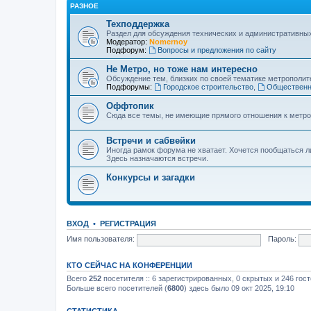
РАЗНОЕ
Техподдержка
Раздел для обсуждения технических и административны
Модератор:
Nomernoy
Подфорум:
Вопросы и предложения по сайту
Не Метро, но тоже нам интересно
Обсуждение тем, близких по своей тематике метрополите
Подфорумы:
Городское строительство
,
Общественн
Оффтопик
Сюда все темы, не имеющие прямого отношения к метро
Встречи и сабвейки
Иногда рамок форума не хватает. Хочется пообщаться л
Здесь назначаются встречи.
Конкурсы и загадки
ВХОД
•
РЕГИСТРАЦИЯ
Имя пользователя:
Пароль:
КТО СЕЙЧАС НА КОНФЕРЕНЦИИ
Всего
252
посетителя :: 6 зарегистрированных, 0 скрытых и 246 гос
Больше всего посетителей (
6800
) здесь было 09 окт 2025, 19:10
СТАТИСТИКА