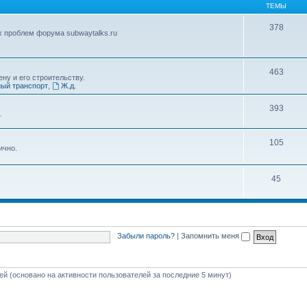
ТЕМЫ
378
х проблем форума subwaytalks.ru
463
ну и его строительству.
ый транспорт
,
Ж.д.
393
.
105
ично.
45
Забыли пароль?
|
Запомнить меня
тей (основано на активности пользователей за последние 5 минут)