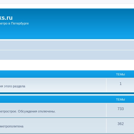
s.ru
етро в Петербурге
ТЕМЫ
1
я этого раздела
ТЕМЫ
733
метрострое. Обсуждения отключены.
362
 метрополитена