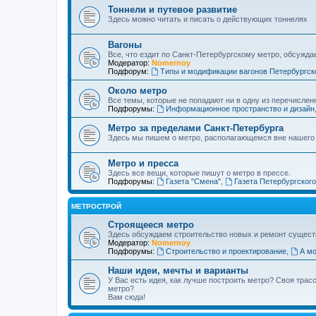
Тоннели и путевое развитие
Здесь можно читать и писать о действующих тоннелях
Вагоны
Все, что ездит по Санкт-Петербургскому метро, обсужда
Модератор:
Nomernoy
Подфорум:
Типы и модификации вагонов Петербургск
Около метро
Все темы, которые не попадают ни в одну из перечислен
Подфорумы:
Информационное пространство и дизайн
Метро за пределами Санкт-Петербурга
Здесь мы пишем о метро, располагающемся вне нашего
Метро и пресса
Здесь все вещи, которые пишут о метро в прессе.
Подфорумы:
Газета "Смена"
,
Газета Петербургског
МЕТРОСТРОЙ
Строящееся метро
Здесь обсуждаем строительство новых и ремонт сущест
Модератор:
Nomernoy
Подфорумы:
Строительство и проектирование
,
А мо
Наши идеи, мечты и варианты
У Вас есть идея, как лучше построить метро? Своя тра
метро?
Вам сюда!