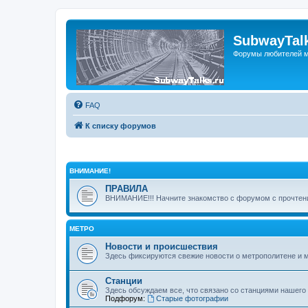
SubwayTalk
Форумы любителей м
FAQ
К списку форумов
ВНИМАНИЕ!
ПРАВИЛА
ВНИМАНИЕ!!! Начните знакомство с форумом с прочтени
МЕТРО
Новости и происшествия
Здесь фиксируются свежие новости о метрополитене и 
Станции
Здесь обсуждаем все, что связано со станциями нашего
Подфорум:
Старые фотографии