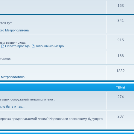
163
341
ется тут
ого Метрополитена
915
ных выше - сюда.
,
Оплата проезда
,
Топонимика метро
166
 города
1832
о Метрополитена
ТЕМЫ
274
вущих сооружений метрополитена .
гло быть и так...
207
ссировка предполагаемой линии? Нарисовали свою схему будущего