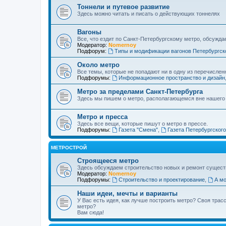
Тоннели и путевое развитие
Здесь можно читать и писать о действующих тоннелях
Вагоны
Все, что ездит по Санкт-Петербургскому метро, обсужда
Модератор:
Nomernoy
Подфорум:
Типы и модификации вагонов Петербургск
Около метро
Все темы, которые не попадают ни в одну из перечислен
Подфорумы:
Информационное пространство и дизайн
Метро за пределами Санкт-Петербурга
Здесь мы пишем о метро, располагающемся вне нашего
Метро и пресса
Здесь все вещи, которые пишут о метро в прессе.
Подфорумы:
Газета "Смена"
,
Газета Петербургског
МЕТРОСТРОЙ
Строящееся метро
Здесь обсуждаем строительство новых и ремонт сущест
Модератор:
Nomernoy
Подфорумы:
Строительство и проектирование
,
А мо
Наши идеи, мечты и варианты
У Вас есть идея, как лучше построить метро? Своя тра
метро?
Вам сюда!