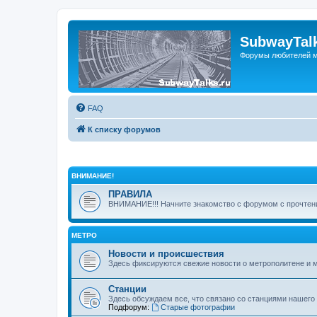
SubwayTalk
Форумы любителей м
FAQ
К списку форумов
ВНИМАНИЕ!
ПРАВИЛА
ВНИМАНИЕ!!! Начните знакомство с форумом с прочтени
МЕТРО
Новости и происшествия
Здесь фиксируются свежие новости о метрополитене и 
Станции
Здесь обсуждаем все, что связано со станциями нашего
Подфорум:
Старые фотографии