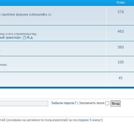
ТЕМЫ
378
х проблем форума subwaytalks.ru
463
ну и его строительству.
ый транспорт
,
Ж.д.
393
.
105
ично.
45
Забыли пароль?
|
Запомнить меня
стей (основано на активности пользователей за последние 5 минут)