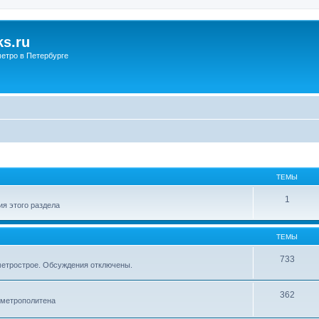
s.ru
етро в Петербурге
ТЕМЫ
1
я этого раздела
ТЕМЫ
733
метрострое. Обсуждения отключены.
362
 метрополитена