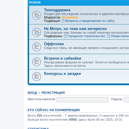
РАЗНОЕ
Техподдержка
Раздел для обсуждения технических и административны
Модератор:
Nomernoy
Подфорум:
Вопросы и предложения по сайту
Не Метро, но тоже нам интересно
Обсуждение тем, близких по своей тематике метрополите
Подфорумы:
Городское строительство
,
Общественн
Оффтопик
Сюда все темы, не имеющие прямого отношения к метро
Встречи и сабвейки
Иногда рамок форума не хватает. Хочется пообщаться л
Здесь назначаются встречи.
Конкурсы и загадки
ВХОД
•
РЕГИСТРАЦИЯ
Имя пользователя:
Пароль:
КТО СЕЙЧАС НА КОНФЕРЕНЦИИ
Всего
255
посетителей :: 7 зарегистрированных, 0 скрытых и 248 го
Больше всего посетителей (
6800
) здесь было 09 окт 2025, 19:10
СТАТИСТИКА