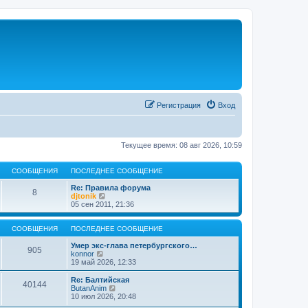
Регистрация
Вход
Текущее время: 08 авг 2026, 10:59
СООБЩЕНИЯ
ПОСЛЕДНЕЕ СООБЩЕНИЕ
Re: Правила форума
8
П
djtonik
е
05 сен 2011, 21:36
р
е
й
СООБЩЕНИЯ
ПОСЛЕДНЕЕ СООБЩЕНИЕ
т
и
Умер экс-глава петербургского…
905
П
к
konnor
е
п
19 май 2026, 12:33
р
о
е
с
Re: Балтийская
40144
й
л
П
ButanAnim
т
е
е
10 июл 2026, 20:48
и
д
р