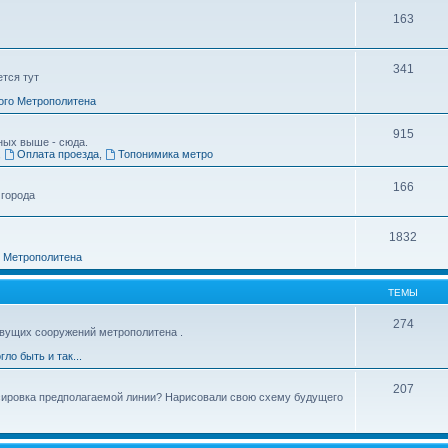
163
341
ется тут
ого Метрополитена
915
ных выше - сюда.
,
Оплата проезда
,
Топонимика метро
166
 города
1832
о Метрополитена
ТЕМЫ
274
вущих сооружений метрополитена .
гло быть и так...
207
ссировка предполагаемой линии? Нарисовали свою схему будущего