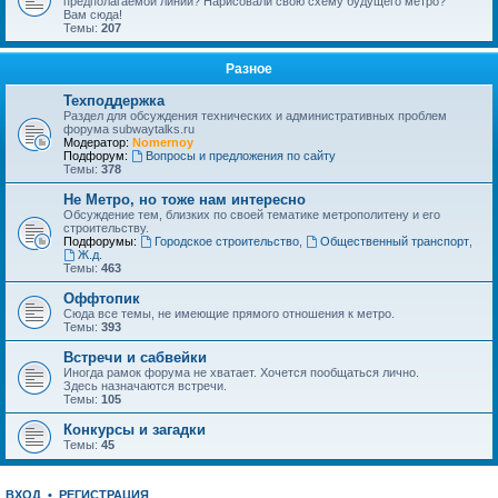
предполагаемой линии? Нарисовали свою схему будущего метро?
Вам сюда!
Темы:
207
Разное
Техподдержка
Раздел для обсуждения технических и административных проблем
форума subwaytalks.ru
Модератор:
Nomernoy
Подфорум:
Вопросы и предложения по сайту
Темы:
378
Не Метро, но тоже нам интересно
Обсуждение тем, близких по своей тематике метрополитену и его
строительству.
Подфорумы:
Городское строительство
,
Общественный транспорт
,
Ж.д.
Темы:
463
Оффтопик
Сюда все темы, не имеющие прямого отношения к метро.
Темы:
393
Встречи и сабвейки
Иногда рамок форума не хватает. Хочется пообщаться лично.
Здесь назначаются встречи.
Темы:
105
Конкурсы и загадки
Темы:
45
ВХОД
•
РЕГИСТРАЦИЯ