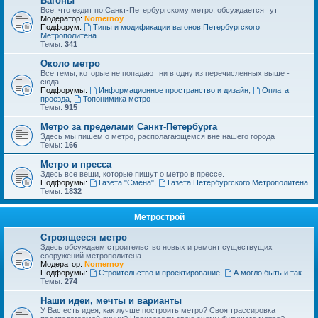
Вагоны
Все, что ездит по Санкт-Петербургскому метро, обсуждается тут
Модератор:
Nomernoy
Подфорум:
Типы и модификации вагонов Петербургского
Метрополитена
Темы:
341
Около метро
Все темы, которые не попадают ни в одну из перечисленных выше -
сюда.
Подфорумы:
Информационное пространство и дизайн
,
Оплата
проезда
,
Топонимика метро
Темы:
915
Метро за пределами Санкт-Петербурга
Здесь мы пишем о метро, располагающемся вне нашего города
Темы:
166
Метро и пресса
Здесь все вещи, которые пишут о метро в прессе.
Подфорумы:
Газета "Смена"
,
Газета Петербургского Метрополитена
Темы:
1832
Метрострой
Строящееся метро
Здесь обсуждаем строительство новых и ремонт существущих
сооружений метрополитена .
Модератор:
Nomernoy
Подфорумы:
Строительство и проектирование
,
А могло быть и так...
Темы:
274
Наши идеи, мечты и варианты
У Вас есть идея, как лучше построить метро? Своя трассировка