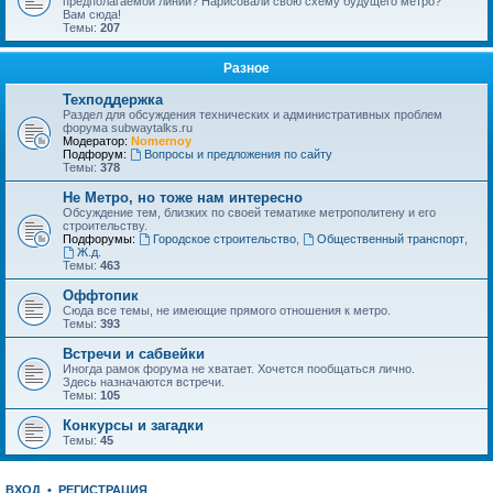
предполагаемой линии? Нарисовали свою схему будущего метро?
Вам сюда!
Темы:
207
Разное
Техподдержка
Раздел для обсуждения технических и административных проблем
форума subwaytalks.ru
Модератор:
Nomernoy
Подфорум:
Вопросы и предложения по сайту
Темы:
378
Не Метро, но тоже нам интересно
Обсуждение тем, близких по своей тематике метрополитену и его
строительству.
Подфорумы:
Городское строительство
,
Общественный транспорт
,
Ж.д.
Темы:
463
Оффтопик
Сюда все темы, не имеющие прямого отношения к метро.
Темы:
393
Встречи и сабвейки
Иногда рамок форума не хватает. Хочется пообщаться лично.
Здесь назначаются встречи.
Темы:
105
Конкурсы и загадки
Темы:
45
ВХОД
•
РЕГИСТРАЦИЯ