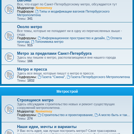
Вагоны
Все, что ездит по Санкт-Петербургскому метро, обсуждается тут
Модератор:
Nomernoy
Подфорум:
Типы и модификации вагонов Петербургского
Метрополитена
Темы:
341
Около метро
Все темы, которые не попадают ни в одну из перечисленных выше -
сюда.
Подфорумы:
Информационное пространство и дизайн
,
Оплата
проезда
,
Топонимика метро
Темы:
915
Метро за пределами Санкт-Петербурга
Здесь мы пишем о метро, располагающемся вне нашего города
Темы:
166
Метро и пресса
Здесь все вещи, которые пишут о метро в прессе.
Подфорумы:
Газета "Смена"
,
Газета Петербургского Метрополитена
Темы:
1832
Метрострой
Строящееся метро
Здесь обсуждаем строительство новых и ремонт существущих
сооружений метрополитена .
Модератор:
Nomernoy
Подфорумы:
Строительство и проектирование
,
А могло быть и так...
Темы:
274
Наши идеи, мечты и варианты
У Вас есть идея, как лучше построить метро? Своя трассировка