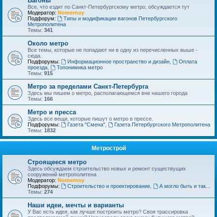
Вагоны
Все, что ездит по Санкт-Петербургскому метро, обсуждается тут
Модератор:
Nomernoy
Подфорум:
Типы и модификации вагонов Петербургского
Метрополитена
Темы:
341
Около метро
Все темы, которые не попадают ни в одну из перечисленных выше -
сюда.
Подфорумы:
Информационное пространство и дизайн
,
Оплата
проезда
,
Топонимика метро
Темы:
915
Метро за пределами Санкт-Петербурга
Здесь мы пишем о метро, располагающемся вне нашего города
Темы:
166
Метро и пресса
Здесь все вещи, которые пишут о метро в прессе.
Подфорумы:
Газета "Смена"
,
Газета Петербургского Метрополитена
Темы:
1832
Метрострой
Строящееся метро
Здесь обсуждаем строительство новых и ремонт существущих
сооружений метрополитена .
Модератор:
Nomernoy
Подфорумы:
Строительство и проектирование
,
А могло быть и так...
Темы:
274
Наши идеи, мечты и варианты
У Вас есть идея, как лучше построить метро? Своя трассировка