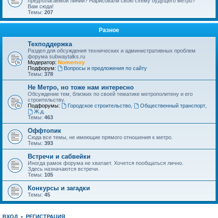
предполагаемой линии? Нарисовали свою схему будущего метро?
Вам сюда!
Темы:
207
Разное
Техподдержка
Раздел для обсуждения технических и административных проблем
форума subwaytalks.ru
Модератор:
Nomernoy
Подфорум:
Вопросы и предложения по сайту
Темы:
378
Не Метро, но тоже нам интересно
Обсуждение тем, близких по своей тематике метрополитену и его
строительству.
Подфорумы:
Городское строительство
,
Общественный транспорт
,
Ж.д.
Темы:
463
Оффтопик
Сюда все темы, не имеющие прямого отношения к метро.
Темы:
393
Встречи и сабвейки
Иногда рамок форума не хватает. Хочется пообщаться лично.
Здесь назначаются встречи.
Темы:
105
Конкурсы и загадки
Темы:
45
ВХОД
•
РЕГИСТРАЦИЯ