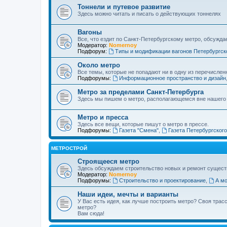
Тоннели и путевое развитие
Здесь можно читать и писать о действующих тоннелях
Вагоны
Все, что ездит по Санкт-Петербургскому метро, обсужда
Модератор:
Nomernoy
Подфорум:
Типы и модификации вагонов Петербургск
Около метро
Все темы, которые не попадают ни в одну из перечислен
Подфорумы:
Информационное пространство и дизайн
Метро за пределами Санкт-Петербурга
Здесь мы пишем о метро, располагающемся вне нашего
Метро и пресса
Здесь все вещи, которые пишут о метро в прессе.
Подфорумы:
Газета "Смена"
,
Газета Петербургског
МЕТРОСТРОЙ
Строящееся метро
Здесь обсуждаем строительство новых и ремонт сущест
Модератор:
Nomernoy
Подфорумы:
Строительство и проектирование
,
А мо
Наши идеи, мечты и варианты
У Вас есть идея, как лучше построить метро? Своя тра
метро?
Вам сюда!