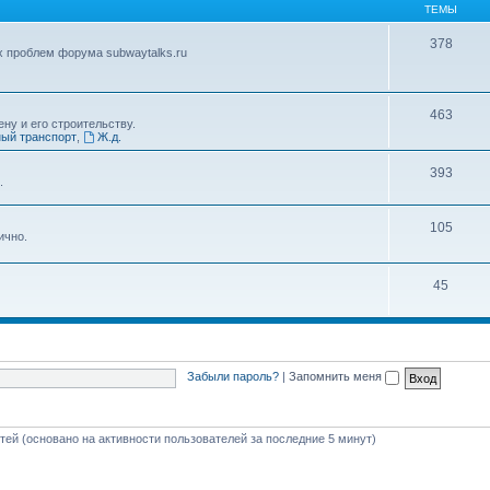
ТЕМЫ
378
х проблем форума subwaytalks.ru
463
ну и его строительству.
ый транспорт
,
Ж.д.
393
.
105
ично.
45
Забыли пароль?
|
Запомнить меня
стей (основано на активности пользователей за последние 5 минут)