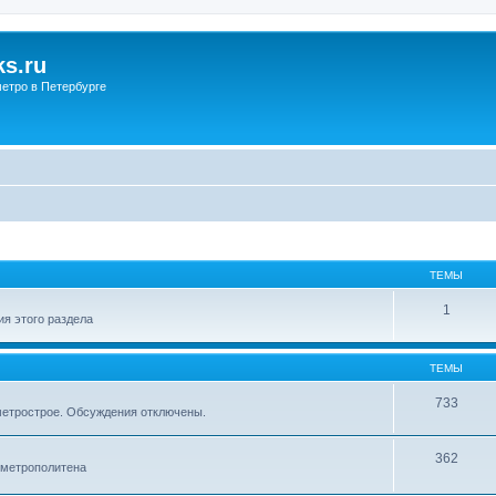
s.ru
етро в Петербурге
ТЕМЫ
1
я этого раздела
ТЕМЫ
733
метрострое. Обсуждения отключены.
362
 метрополитена