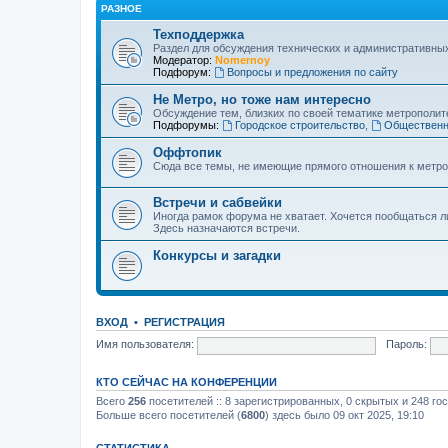
РАЗНОЕ
Техподдержка
Раздел для обсуждения технических и административны
Модератор:
Nomernoy
Подфорум:
Вопросы и предложения по сайту
Не Метро, но тоже нам интересно
Обсуждение тем, близких по своей тематике метрополите
Подфорумы:
Городское строительство
,
Общественн
Оффтопик
Сюда все темы, не имеющие прямого отношения к метро
Встречи и сабвейки
Иногда рамок форума не хватает. Хочется пообщаться л
Здесь назначаются встречи.
Конкурсы и загадки
ВХОД
•
РЕГИСТРАЦИЯ
Имя пользователя:
Пароль:
КТО СЕЙЧАС НА КОНФЕРЕНЦИИ
Всего
256
посетителей :: 8 зарегистрированных, 0 скрытых и 248 го
Больше всего посетителей (
6800
) здесь было 09 окт 2025, 19:10
СТАТИСТИКА