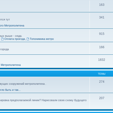
163
341
ется тут
ого Метрополитена
915
ных выше - сюда.
,
Оплата проезда
,
Топонимика метро
166
 города
1832
о Метрополитена
ТЕМЫ
274
вущих сооружений метрополитена .
гло быть и так...
207
ссировка предполагаемой линии? Нарисовали свою схему будущего