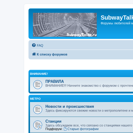
SubwayTalk
Форумы любителей м
FAQ
К списку форумов
ВНИМАНИЕ!
ПРАВИЛА
ВНИМАНИЕ!!! Начните знакомство с форумом с прочтени
МЕТРО
Новости и происшествия
Здесь фиксируются свежие новости о метрополитене и 
Станции
Здесь обсуждаем все, что связано со станциями нашего
Подфорум:
Старые фотографии