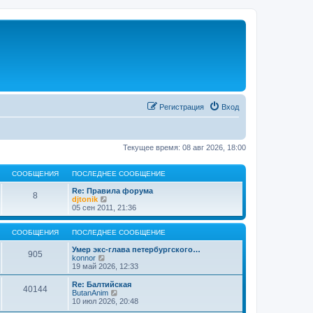
Регистрация
Вход
Текущее время: 08 авг 2026, 18:00
СООБЩЕНИЯ
ПОСЛЕДНЕЕ СООБЩЕНИЕ
Re: Правила форума
8
П
djtonik
е
05 сен 2011, 21:36
р
е
й
СООБЩЕНИЯ
ПОСЛЕДНЕЕ СООБЩЕНИЕ
т
и
Умер экс-глава петербургского…
905
П
к
konnor
е
п
19 май 2026, 12:33
р
о
е
с
Re: Балтийская
40144
й
л
П
ButanAnim
т
е
е
10 июл 2026, 20:48
и
д
р