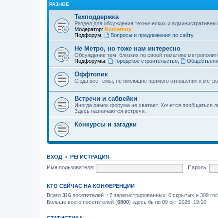
РАЗНОЕ
Техподдержка
Раздел для обсуждения технических и административны
Модератор:
Nomernoy
Подфорум:
Вопросы и предложения по сайту
Не Метро, но тоже нам интересно
Обсуждение тем, близких по своей тематике метрополите
Подфорумы:
Городское строительство
,
Общественн
Оффтопик
Сюда все темы, не имеющие прямого отношения к метро
Встречи и сабвейки
Иногда рамок форума не хватает. Хочется пообщаться л
Здесь назначаются встречи.
Конкурсы и загадки
ВХОД
•
РЕГИСТРАЦИЯ
Имя пользователя:
Пароль:
КТО СЕЙЧАС НА КОНФЕРЕНЦИИ
Всего
316
посетителей :: 7 зарегистрированных, 0 скрытых и 309 го
Больше всего посетителей (
6800
) здесь было 09 окт 2025, 19:10
СТАТИСТИКА