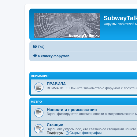
SubwayTalk
Форумы любителей м
FAQ
К списку форумов
ВНИМАНИЕ!
ПРАВИЛА
ВНИМАНИЕ!!! Начните знакомство с форумом с прочтени
МЕТРО
Новости и происшествия
Здесь фиксируются свежие новости о метрополитене и 
Станции
Здесь обсуждаем все, что связано со станциями нашего
Подфорум:
Старые фотографии