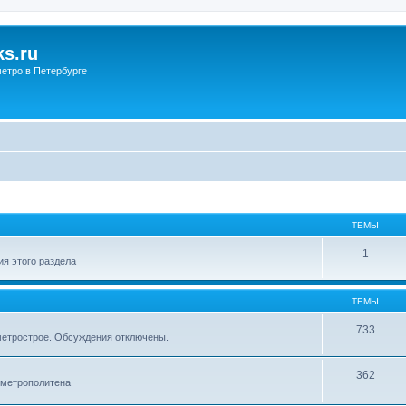
s.ru
етро в Петербурге
ТЕМЫ
1
я этого раздела
ТЕМЫ
733
метрострое. Обсуждения отключены.
362
 метрополитена