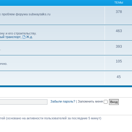
ТЕМЫ
378
х проблем форума subwaytalks.ru
463
ну и его строительству.
ый транспорт
,
Ж.д.
393
.
105
ично.
45
Забыли пароль?
|
Запомнить меня
стей (основано на активности пользователей за последние 5 минут)