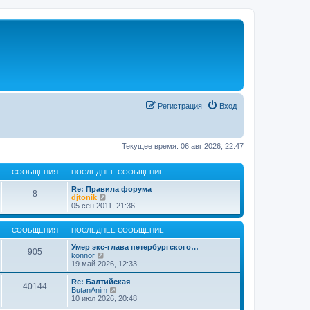
Регистрация
Вход
Текущее время: 06 авг 2026, 22:47
СООБЩЕНИЯ
ПОСЛЕДНЕЕ СООБЩЕНИЕ
Re: Правила форума
8
П
djtonik
е
05 сен 2011, 21:36
р
е
й
СООБЩЕНИЯ
ПОСЛЕДНЕЕ СООБЩЕНИЕ
т
и
Умер экс-глава петербургского…
905
П
к
konnor
е
п
19 май 2026, 12:33
р
о
е
с
Re: Балтийская
40144
й
л
П
ButanAnim
т
е
е
10 июл 2026, 20:48
и
д
р