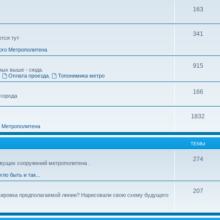
163
341
ется тут
ого Метрополитена
915
ных выше - сюда.
,
Оплата проезда
,
Топонимика метро
166
 города
1832
о Метрополитена
ТЕМЫ
274
вущих сооружений метрополитена .
гло быть и так...
207
ссировка предполагаемой линии? Нарисовали свою схему будущего