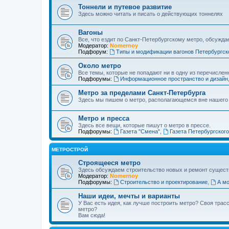
Тоннели и путевое развитие
Здесь можно читать и писать о действующих тоннелях
Вагоны
Все, что ездит по Санкт-Петербургскому метро, обсужда
Модератор:
Nomernoy
Подфорум:
Типы и модификации вагонов Петербургск
Около метро
Все темы, которые не попадают ни в одну из перечислен
Подфорумы:
Информационное пространство и дизайн
Метро за пределами Санкт-Петербурга
Здесь мы пишем о метро, располагающемся вне нашего
Метро и пресса
Здесь все вещи, которые пишут о метро в прессе.
Подфорумы:
Газета "Смена"
,
Газета Петербургског
МЕТРОСТРОЙ
Строящееся метро
Здесь обсуждаем строительство новых и ремонт сущест
Модератор:
Nomernoy
Подфорумы:
Строительство и проектирование
,
А мо
Наши идеи, мечты и варианты
У Вас есть идея, как лучше построить метро? Своя тра
метро?
Вам сюда!