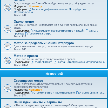
Вагоны
Все, что ездит по Санкт-Петербургскому метро, обсуждается тут
Модератор:
Nomernoy
Подфорум:
Типы и модификации вагонов Петербургского
Метрополитена
Темы:
341
Около метро
Все темы, которые не попадают ни в одну из перечисленных выше -
сюда.
Подфорумы:
Информационное пространство и дизайн
,
Оплата
проезда
,
Топонимика метро
Темы:
915
Метро за пределами Санкт-Петербурга
Здесь мы пишем о метро, располагающемся вне нашего города
Темы:
166
Метро и пресса
Здесь все вещи, которые пишут о метро в прессе.
Подфорумы:
Газета "Смена"
,
Газета Петербургского Метрополитена
Темы:
1832
Метрострой
Строящееся метро
Здесь обсуждаем строительство новых и ремонт существущих
сооружений метрополитена .
Модератор:
Nomernoy
Подфорумы:
Строительство и проектирование
,
А могло быть и так...
Темы:
274
Наши идеи, мечты и варианты
У Вас есть идея, как лучше построить метро? Своя трассировка