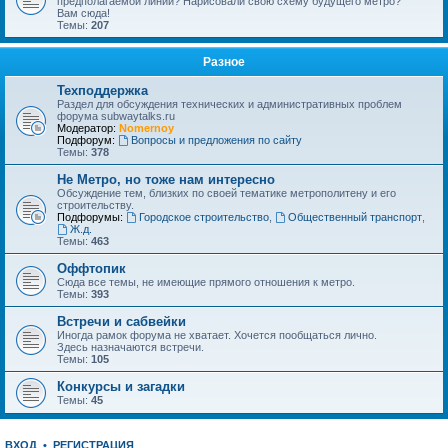
предполагаемой линии? Нарисовали свою схему будущего метро?
Вам сюда!
Темы:
207
Разное
Техподдержка
Раздел для обсуждения технических и административных проблем
форума subwaytalks.ru
Модератор:
Nomernoy
Подфорум:
Вопросы и предложения по сайту
Темы:
378
Не Метро, но тоже нам интересно
Обсуждение тем, близких по своей тематике метрополитену и его
строительству.
Подфорумы:
Городское строительство
,
Общественный транспорт
,
Ж.д.
Темы:
463
Оффтопик
Сюда все темы, не имеющие прямого отношения к метро.
Темы:
393
Встречи и сабвейки
Иногда рамок форума не хватает. Хочется пообщаться лично.
Здесь назначаются встречи.
Темы:
105
Конкурсы и загадки
Темы:
45
ВХОД
•
РЕГИСТРАЦИЯ