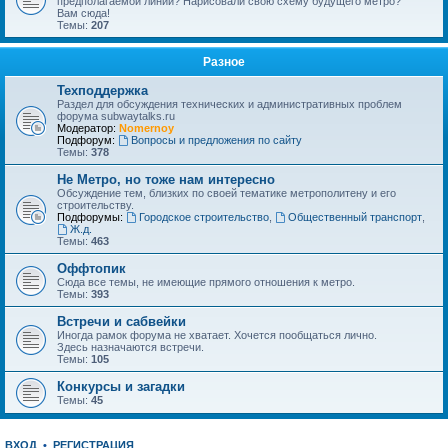
предполагаемой линии? Нарисовали свою схему будущего метро?
Вам сюда!
Темы:
207
Разное
Техподдержка
Раздел для обсуждения технических и административных проблем
форума subwaytalks.ru
Модератор:
Nomernoy
Подфорум:
Вопросы и предложения по сайту
Темы:
378
Не Метро, но тоже нам интересно
Обсуждение тем, близких по своей тематике метрополитену и его
строительству.
Подфорумы:
Городское строительство
,
Общественный транспорт
,
Ж.д.
Темы:
463
Оффтопик
Сюда все темы, не имеющие прямого отношения к метро.
Темы:
393
Встречи и сабвейки
Иногда рамок форума не хватает. Хочется пообщаться лично.
Здесь назначаются встречи.
Темы:
105
Конкурсы и загадки
Темы:
45
ВХОД
•
РЕГИСТРАЦИЯ