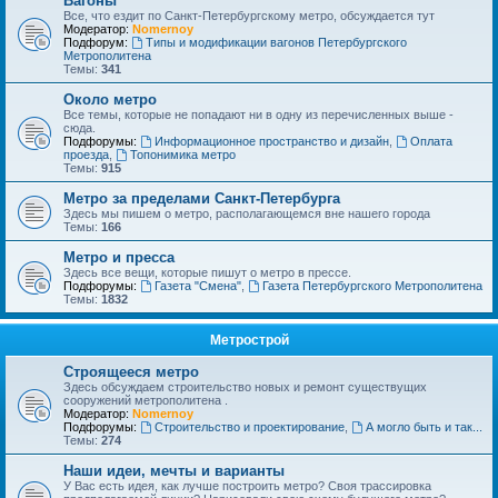
Вагоны
Все, что ездит по Санкт-Петербургскому метро, обсуждается тут
Модератор:
Nomernoy
Подфорум:
Типы и модификации вагонов Петербургского
Метрополитена
Темы:
341
Около метро
Все темы, которые не попадают ни в одну из перечисленных выше -
сюда.
Подфорумы:
Информационное пространство и дизайн
,
Оплата
проезда
,
Топонимика метро
Темы:
915
Метро за пределами Санкт-Петербурга
Здесь мы пишем о метро, располагающемся вне нашего города
Темы:
166
Метро и пресса
Здесь все вещи, которые пишут о метро в прессе.
Подфорумы:
Газета "Смена"
,
Газета Петербургского Метрополитена
Темы:
1832
Метрострой
Строящееся метро
Здесь обсуждаем строительство новых и ремонт существущих
сооружений метрополитена .
Модератор:
Nomernoy
Подфорумы:
Строительство и проектирование
,
А могло быть и так...
Темы:
274
Наши идеи, мечты и варианты
У Вас есть идея, как лучше построить метро? Своя трассировка