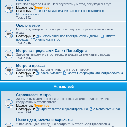
Вагоны
Все, что ездит по Санкт-Петербургскому метро, обсуждается тут
Модератор:
Nomernoy
Подфорум:
Типы и модификации вагонов Петербургского
Метрополитена
Темы:
341
Около метро
Все темы, которые не попадают ни в одну из перечисленных выше -
сюда.
Подфорумы:
Информационное пространство и дизайн
,
Оплата
проезда
,
Топонимика метро
Темы:
915
Метро за пределами Санкт-Петербурга
Здесь мы пишем о метро, располагающемся вне нашего города
Темы:
166
Метро и пресса
Здесь все вещи, которые пишут о метро в прессе.
Подфорумы:
Газета "Смена"
,
Газета Петербургского Метрополитена
Темы:
1832
Метрострой
Строящееся метро
Здесь обсуждаем строительство новых и ремонт существущих
сооружений метрополитена .
Модератор:
Nomernoy
Подфорумы:
Строительство и проектирование
,
А могло быть и так...
Темы:
274
Наши идеи, мечты и варианты
У Вас есть идея, как лучше построить метро? Своя трассировка