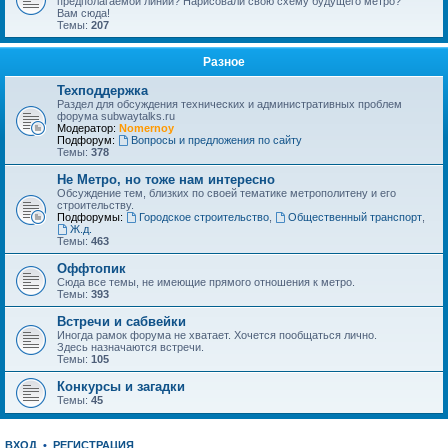
предполагаемой линии? Нарисовали свою схему будущего метро?
Вам сюда!
Темы:
207
Разное
Техподдержка
Раздел для обсуждения технических и административных проблем
форума subwaytalks.ru
Модератор:
Nomernoy
Подфорум:
Вопросы и предложения по сайту
Темы:
378
Не Метро, но тоже нам интересно
Обсуждение тем, близких по своей тематике метрополитену и его
строительству.
Подфорумы:
Городское строительство
,
Общественный транспорт
,
Ж.д.
Темы:
463
Оффтопик
Сюда все темы, не имеющие прямого отношения к метро.
Темы:
393
Встречи и сабвейки
Иногда рамок форума не хватает. Хочется пообщаться лично.
Здесь назначаются встречи.
Темы:
105
Конкурсы и загадки
Темы:
45
ВХОД
•
РЕГИСТРАЦИЯ