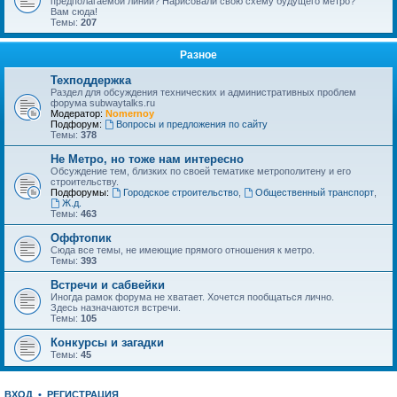
предполагаемой линии? Нарисовали свою схему будущего метро?
Вам сюда!
Темы:
207
Разное
Техподдержка
Раздел для обсуждения технических и административных проблем
форума subwaytalks.ru
Модератор:
Nomernoy
Подфорум:
Вопросы и предложения по сайту
Темы:
378
Не Метро, но тоже нам интересно
Обсуждение тем, близких по своей тематике метрополитену и его
строительству.
Подфорумы:
Городское строительство
,
Общественный транспорт
,
Ж.д.
Темы:
463
Оффтопик
Сюда все темы, не имеющие прямого отношения к метро.
Темы:
393
Встречи и сабвейки
Иногда рамок форума не хватает. Хочется пообщаться лично.
Здесь назначаются встречи.
Темы:
105
Конкурсы и загадки
Темы:
45
ВХОД
•
РЕГИСТРАЦИЯ