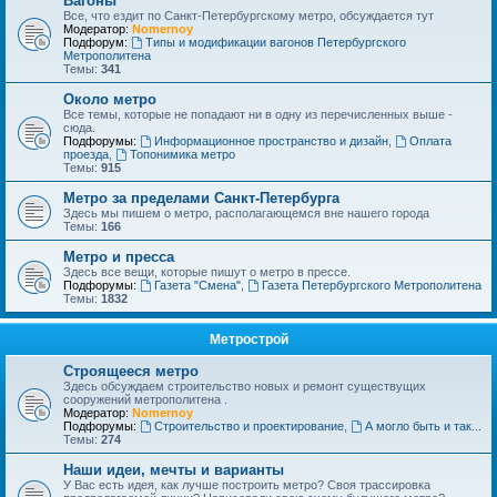
Вагоны
Все, что ездит по Санкт-Петербургскому метро, обсуждается тут
Модератор:
Nomernoy
Подфорум:
Типы и модификации вагонов Петербургского
Метрополитена
Темы:
341
Около метро
Все темы, которые не попадают ни в одну из перечисленных выше -
сюда.
Подфорумы:
Информационное пространство и дизайн
,
Оплата
проезда
,
Топонимика метро
Темы:
915
Метро за пределами Санкт-Петербурга
Здесь мы пишем о метро, располагающемся вне нашего города
Темы:
166
Метро и пресса
Здесь все вещи, которые пишут о метро в прессе.
Подфорумы:
Газета "Смена"
,
Газета Петербургского Метрополитена
Темы:
1832
Метрострой
Строящееся метро
Здесь обсуждаем строительство новых и ремонт существущих
сооружений метрополитена .
Модератор:
Nomernoy
Подфорумы:
Строительство и проектирование
,
А могло быть и так...
Темы:
274
Наши идеи, мечты и варианты
У Вас есть идея, как лучше построить метро? Своя трассировка