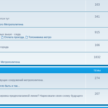
163
341
ется тут
ого Метрополитена
915
ных выше - сюда.
,
Оплата проезда
,
Топонимика метро
166
 города
1832
о Метрополитена
ТЕМЫ
274
вущих сооружений метрополитена .
гло быть и так...
207
ссировка предполагаемой линии? Нарисовали свою схему будущего