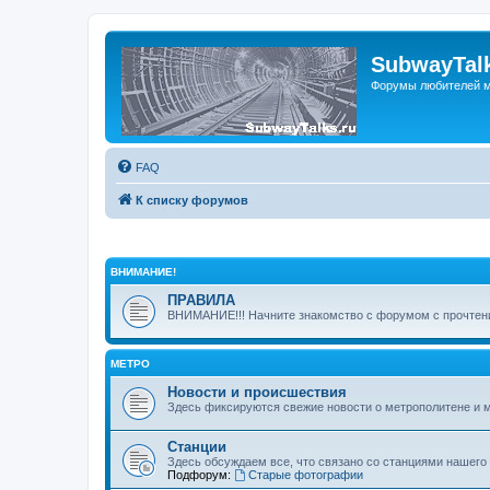
SubwayTalk
Форумы любителей м
FAQ
К списку форумов
ВНИМАНИЕ!
ПРАВИЛА
ВНИМАНИЕ!!! Начните знакомство с форумом с прочтени
МЕТРО
Новости и происшествия
Здесь фиксируются свежие новости о метрополитене и 
Станции
Здесь обсуждаем все, что связано со станциями нашего
Подфорум:
Старые фотографии