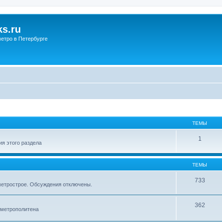
s.ru
етро в Петербурге
ТЕМЫ
1
я этого раздела
ТЕМЫ
733
метрострое. Обсуждения отключены.
362
 метрополитена