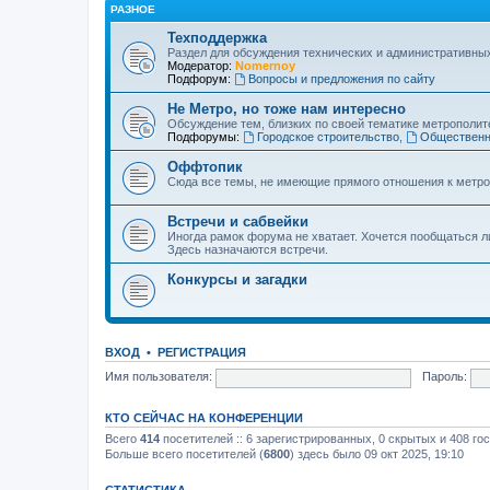
РАЗНОЕ
Техподдержка
Раздел для обсуждения технических и административны
Модератор:
Nomernoy
Подфорум:
Вопросы и предложения по сайту
Не Метро, но тоже нам интересно
Обсуждение тем, близких по своей тематике метрополите
Подфорумы:
Городское строительство
,
Общественн
Оффтопик
Сюда все темы, не имеющие прямого отношения к метро
Встречи и сабвейки
Иногда рамок форума не хватает. Хочется пообщаться л
Здесь назначаются встречи.
Конкурсы и загадки
ВХОД
•
РЕГИСТРАЦИЯ
Имя пользователя:
Пароль:
КТО СЕЙЧАС НА КОНФЕРЕНЦИИ
Всего
414
посетителей :: 6 зарегистрированных, 0 скрытых и 408 го
Больше всего посетителей (
6800
) здесь было 09 окт 2025, 19:10
СТАТИСТИКА