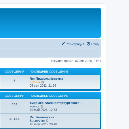
Регистрация
Вход
Текущее время: 07 авг 2026, 04:47
СООБЩЕНИЯ
ПОСЛЕДНЕЕ СООБЩЕНИЕ
Re: Правила форума
8
П
djtonik
е
05 сен 2011, 21:36
р
е
й
СООБЩЕНИЯ
ПОСЛЕДНЕЕ СООБЩЕНИЕ
т
и
Умер экс-глава петербургского…
905
П
к
konnor
е
п
19 май 2026, 12:33
р
о
е
с
Re: Балтийская
40144
й
л
П
ButanAnim
т
е
е
10 июл 2026, 20:48
и
д
р