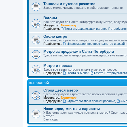
Тоннели и путевое развитие
Здесь можно читать и писать о действующих тоннелях
Вагоны
Все, что ездит по Санкт-Петербургскому метро, обсужда
Модератор:
Nomernoy
Подфорум:
Типы и модификации вагонов Петербургск
Около метро
Все темы, которые не попадают ни в одну из перечислен
Подфорумы:
Информационное пространство и дизайн
Метро за пределами Санкт-Петербурга
Здесь мы пишем о метро, располагающемся вне нашего
Метро и пресса
Здесь все вещи, которые пишут о метро в прессе.
Подфорумы:
Газета "Смена"
,
Газета Петербургског
МЕТРОСТРОЙ
Строящееся метро
Здесь обсуждаем строительство новых и ремонт сущест
Модератор:
Nomernoy
Подфорумы:
Строительство и проектирование
,
А мо
Наши идеи, мечты и варианты
У Вас есть идея, как лучше построить метро? Своя тра
метро?
Вам сюда!