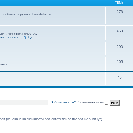
ТЕМЫ
378
х проблем форума subwaytalks.ru
463
ну и его строительству.
ый транспорт
,
Ж.д.
393
.
105
ично.
45
Забыли пароль?
|
Запомнить меня
стей (основано на активности пользователей за последние 5 минут)