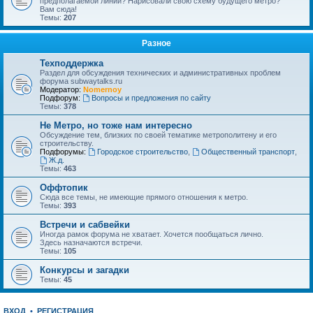
предполагаемой линии? Нарисовали свою схему будущего метро?
Вам сюда!
Темы:
207
Разное
Техподдержка
Раздел для обсуждения технических и административных проблем
форума subwaytalks.ru
Модератор:
Nomernoy
Подфорум:
Вопросы и предложения по сайту
Темы:
378
Не Метро, но тоже нам интересно
Обсуждение тем, близких по своей тематике метрополитену и его
строительству.
Подфорумы:
Городское строительство
,
Общественный транспорт
,
Ж.д.
Темы:
463
Оффтопик
Сюда все темы, не имеющие прямого отношения к метро.
Темы:
393
Встречи и сабвейки
Иногда рамок форума не хватает. Хочется пообщаться лично.
Здесь назначаются встречи.
Темы:
105
Конкурсы и загадки
Темы:
45
ВХОД
•
РЕГИСТРАЦИЯ