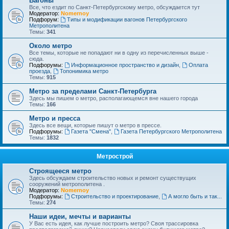
Вагоны
Все, что ездит по Санкт-Петербургскому метро, обсуждается тут
Модератор:
Nomernoy
Подфорум:
Типы и модификации вагонов Петербургского
Метрополитена
Темы:
341
Около метро
Все темы, которые не попадают ни в одну из перечисленных выше -
сюда.
Подфорумы:
Информационное пространство и дизайн
,
Оплата
проезда
,
Топонимика метро
Темы:
915
Метро за пределами Санкт-Петербурга
Здесь мы пишем о метро, располагающемся вне нашего города
Темы:
166
Метро и пресса
Здесь все вещи, которые пишут о метро в прессе.
Подфорумы:
Газета "Смена"
,
Газета Петербургского Метрополитена
Темы:
1832
Метрострой
Строящееся метро
Здесь обсуждаем строительство новых и ремонт существущих
сооружений метрополитена .
Модератор:
Nomernoy
Подфорумы:
Строительство и проектирование
,
А могло быть и так...
Темы:
274
Наши идеи, мечты и варианты
У Вас есть идея, как лучше построить метро? Своя трассировка