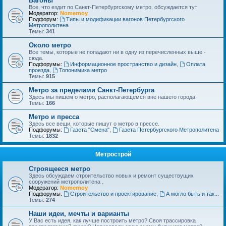
Вагоны
Все, что ездит по Санкт-Петербургскому метро, обсуждается тут
Модератор:
Nomernoy
Подфорум:
Типы и модификации вагонов Петербургского
Метрополитена
Темы:
341
Около метро
Все темы, которые не попадают ни в одну из перечисленных выше -
сюда.
Подфорумы:
Информационное пространство и дизайн
,
Оплата
проезда
,
Топонимика метро
Темы:
915
Метро за пределами Санкт-Петербурга
Здесь мы пишем о метро, располагающемся вне нашего города
Темы:
166
Метро и пресса
Здесь все вещи, которые пишут о метро в прессе.
Подфорумы:
Газета "Смена"
,
Газета Петербургского Метрополитена
Темы:
1832
Метрострой
Строящееся метро
Здесь обсуждаем строительство новых и ремонт существущих
сооружений метрополитена .
Модератор:
Nomernoy
Подфорумы:
Строительство и проектирование
,
А могло быть и так...
Темы:
274
Наши идеи, мечты и варианты
У Вас есть идея, как лучше построить метро? Своя трассировка