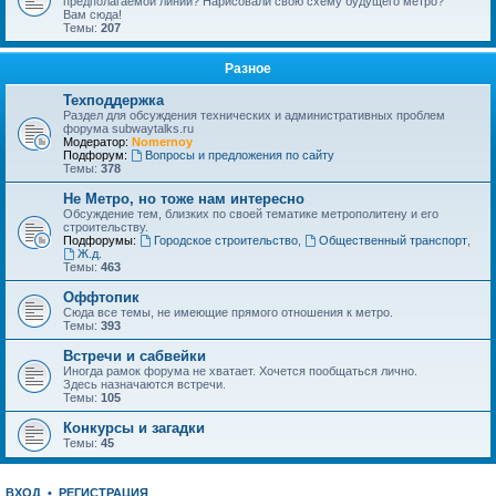
предполагаемой линии? Нарисовали свою схему будущего метро?
Вам сюда!
Темы:
207
Разное
Техподдержка
Раздел для обсуждения технических и административных проблем
форума subwaytalks.ru
Модератор:
Nomernoy
Подфорум:
Вопросы и предложения по сайту
Темы:
378
Не Метро, но тоже нам интересно
Обсуждение тем, близких по своей тематике метрополитену и его
строительству.
Подфорумы:
Городское строительство
,
Общественный транспорт
,
Ж.д.
Темы:
463
Оффтопик
Сюда все темы, не имеющие прямого отношения к метро.
Темы:
393
Встречи и сабвейки
Иногда рамок форума не хватает. Хочется пообщаться лично.
Здесь назначаются встречи.
Темы:
105
Конкурсы и загадки
Темы:
45
ВХОД
•
РЕГИСТРАЦИЯ