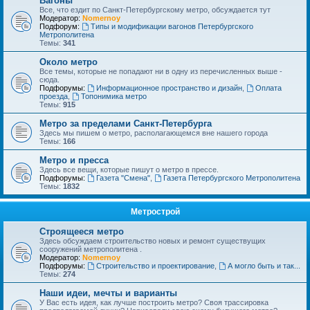
Вагоны
Все, что ездит по Санкт-Петербургскому метро, обсуждается тут
Модератор:
Nomernoy
Подфорум:
Типы и модификации вагонов Петербургского
Метрополитена
Темы:
341
Около метро
Все темы, которые не попадают ни в одну из перечисленных выше -
сюда.
Подфорумы:
Информационное пространство и дизайн
,
Оплата
проезда
,
Топонимика метро
Темы:
915
Метро за пределами Санкт-Петербурга
Здесь мы пишем о метро, располагающемся вне нашего города
Темы:
166
Метро и пресса
Здесь все вещи, которые пишут о метро в прессе.
Подфорумы:
Газета "Смена"
,
Газета Петербургского Метрополитена
Темы:
1832
Метрострой
Строящееся метро
Здесь обсуждаем строительство новых и ремонт существущих
сооружений метрополитена .
Модератор:
Nomernoy
Подфорумы:
Строительство и проектирование
,
А могло быть и так...
Темы:
274
Наши идеи, мечты и варианты
У Вас есть идея, как лучше построить метро? Своя трассировка