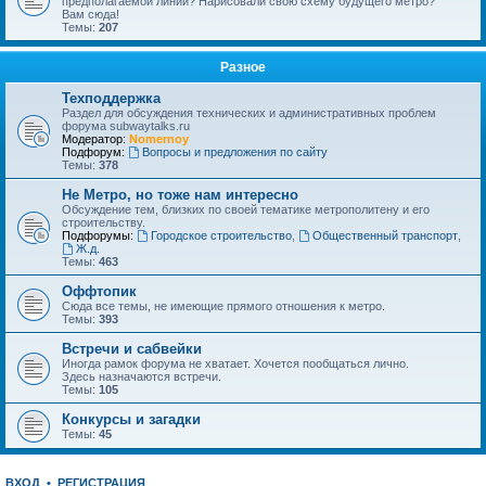
предполагаемой линии? Нарисовали свою схему будущего метро?
Вам сюда!
Темы:
207
Разное
Техподдержка
Раздел для обсуждения технических и административных проблем
форума subwaytalks.ru
Модератор:
Nomernoy
Подфорум:
Вопросы и предложения по сайту
Темы:
378
Не Метро, но тоже нам интересно
Обсуждение тем, близких по своей тематике метрополитену и его
строительству.
Подфорумы:
Городское строительство
,
Общественный транспорт
,
Ж.д.
Темы:
463
Оффтопик
Сюда все темы, не имеющие прямого отношения к метро.
Темы:
393
Встречи и сабвейки
Иногда рамок форума не хватает. Хочется пообщаться лично.
Здесь назначаются встречи.
Темы:
105
Конкурсы и загадки
Темы:
45
ВХОД
•
РЕГИСТРАЦИЯ