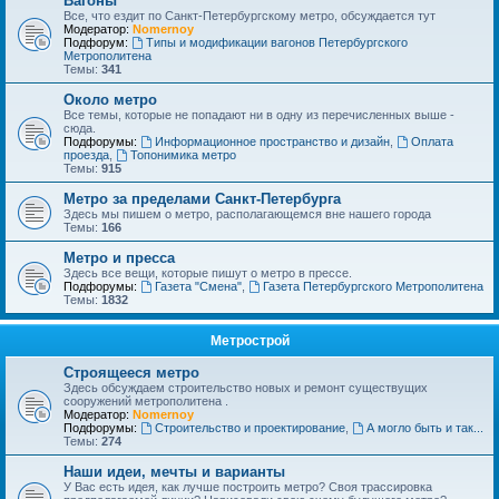
Вагоны
Все, что ездит по Санкт-Петербургскому метро, обсуждается тут
Модератор:
Nomernoy
Подфорум:
Типы и модификации вагонов Петербургского
Метрополитена
Темы:
341
Около метро
Все темы, которые не попадают ни в одну из перечисленных выше -
сюда.
Подфорумы:
Информационное пространство и дизайн
,
Оплата
проезда
,
Топонимика метро
Темы:
915
Метро за пределами Санкт-Петербурга
Здесь мы пишем о метро, располагающемся вне нашего города
Темы:
166
Метро и пресса
Здесь все вещи, которые пишут о метро в прессе.
Подфорумы:
Газета "Смена"
,
Газета Петербургского Метрополитена
Темы:
1832
Метрострой
Строящееся метро
Здесь обсуждаем строительство новых и ремонт существущих
сооружений метрополитена .
Модератор:
Nomernoy
Подфорумы:
Строительство и проектирование
,
А могло быть и так...
Темы:
274
Наши идеи, мечты и варианты
У Вас есть идея, как лучше построить метро? Своя трассировка