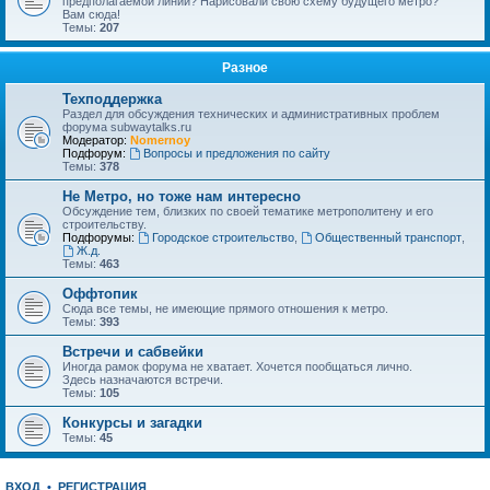
предполагаемой линии? Нарисовали свою схему будущего метро?
Вам сюда!
Темы:
207
Разное
Техподдержка
Раздел для обсуждения технических и административных проблем
форума subwaytalks.ru
Модератор:
Nomernoy
Подфорум:
Вопросы и предложения по сайту
Темы:
378
Не Метро, но тоже нам интересно
Обсуждение тем, близких по своей тематике метрополитену и его
строительству.
Подфорумы:
Городское строительство
,
Общественный транспорт
,
Ж.д.
Темы:
463
Оффтопик
Сюда все темы, не имеющие прямого отношения к метро.
Темы:
393
Встречи и сабвейки
Иногда рамок форума не хватает. Хочется пообщаться лично.
Здесь назначаются встречи.
Темы:
105
Конкурсы и загадки
Темы:
45
ВХОД
•
РЕГИСТРАЦИЯ