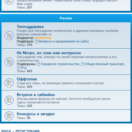
предполагаемой линии? Нарисовали свою схему будущего метро?
Вам сюда!
Темы:
207
Разное
Техподдержка
Раздел для обсуждения технических и административных проблем
форума subwaytalks.ru
Модератор:
Nomernoy
Подфорум:
Вопросы и предложения по сайту
Темы:
378
Не Метро, но тоже нам интересно
Обсуждение тем, близких по своей тематике метрополитену и его
строительству.
Подфорумы:
Городское строительство
,
Общественный транспорт
,
Ж.д.
Темы:
463
Оффтопик
Сюда все темы, не имеющие прямого отношения к метро.
Темы:
393
Встречи и сабвейки
Иногда рамок форума не хватает. Хочется пообщаться лично.
Здесь назначаются встречи.
Темы:
105
Конкурсы и загадки
Темы:
45
ВХОД
•
РЕГИСТРАЦИЯ