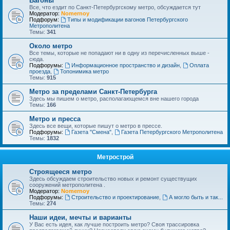
Вагоны
Все, что ездит по Санкт-Петербургскому метро, обсуждается тут
Модератор:
Nomernoy
Подфорум:
Типы и модификации вагонов Петербургского
Метрополитена
Темы:
341
Около метро
Все темы, которые не попадают ни в одну из перечисленных выше -
сюда.
Подфорумы:
Информационное пространство и дизайн
,
Оплата
проезда
,
Топонимика метро
Темы:
915
Метро за пределами Санкт-Петербурга
Здесь мы пишем о метро, располагающемся вне нашего города
Темы:
166
Метро и пресса
Здесь все вещи, которые пишут о метро в прессе.
Подфорумы:
Газета "Смена"
,
Газета Петербургского Метрополитена
Темы:
1832
Метрострой
Строящееся метро
Здесь обсуждаем строительство новых и ремонт существущих
сооружений метрополитена .
Модератор:
Nomernoy
Подфорумы:
Строительство и проектирование
,
А могло быть и так...
Темы:
274
Наши идеи, мечты и варианты
У Вас есть идея, как лучше построить метро? Своя трассировка