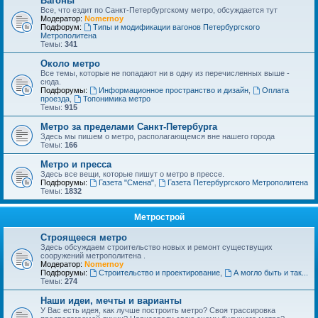
Вагоны
Все, что ездит по Санкт-Петербургскому метро, обсуждается тут
Модератор:
Nomernoy
Подфорум:
Типы и модификации вагонов Петербургского
Метрополитена
Темы:
341
Около метро
Все темы, которые не попадают ни в одну из перечисленных выше -
сюда.
Подфорумы:
Информационное пространство и дизайн
,
Оплата
проезда
,
Топонимика метро
Темы:
915
Метро за пределами Санкт-Петербурга
Здесь мы пишем о метро, располагающемся вне нашего города
Темы:
166
Метро и пресса
Здесь все вещи, которые пишут о метро в прессе.
Подфорумы:
Газета "Смена"
,
Газета Петербургского Метрополитена
Темы:
1832
Метрострой
Строящееся метро
Здесь обсуждаем строительство новых и ремонт существущих
сооружений метрополитена .
Модератор:
Nomernoy
Подфорумы:
Строительство и проектирование
,
А могло быть и так...
Темы:
274
Наши идеи, мечты и варианты
У Вас есть идея, как лучше построить метро? Своя трассировка