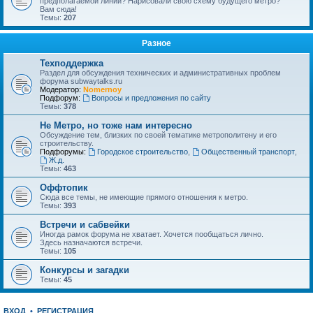
предполагаемой линии? Нарисовали свою схему будущего метро?
Вам сюда!
Темы:
207
Разное
Техподдержка
Раздел для обсуждения технических и административных проблем
форума subwaytalks.ru
Модератор:
Nomernoy
Подфорум:
Вопросы и предложения по сайту
Темы:
378
Не Метро, но тоже нам интересно
Обсуждение тем, близких по своей тематике метрополитену и его
строительству.
Подфорумы:
Городское строительство
,
Общественный транспорт
,
Ж.д.
Темы:
463
Оффтопик
Сюда все темы, не имеющие прямого отношения к метро.
Темы:
393
Встречи и сабвейки
Иногда рамок форума не хватает. Хочется пообщаться лично.
Здесь назначаются встречи.
Темы:
105
Конкурсы и загадки
Темы:
45
ВХОД
•
РЕГИСТРАЦИЯ