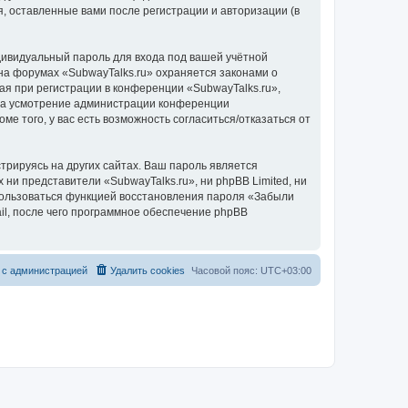
, оставленные вами после регистрации и авторизации (в
дивидуальный пароль для входа под вашей учётной
на форумах «SubwayTalks.ru» охраняется законами о
 при регистрации в конференции «SubwayTalks.ru»,
, на усмотрение администрации конференции
ме того, у вас есть возможность согласиться/отказаться от
рируясь на других сайтах. Ваш пароль является
 ни представители «SubwayTalks.ru», ни phpBB Limited, ни
спользоваться функцией восстановления пароля «Забыли
l, после чего программное обеспечение phpBB
 с администрацией
Удалить cookies
Часовой пояс:
UTC+03:00