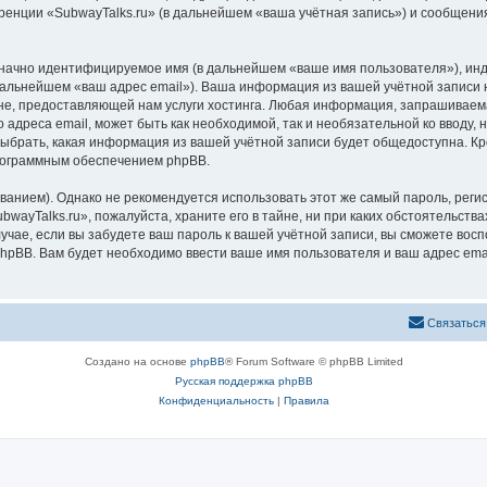
ренции «SubwayTalks.ru» (в дальнейшем «ваша учётная запись») и сообщения
означно идентифицируемое имя (в дальнейшем «ваше имя пользователя»), ин
 дальнейшем «ваш адрес email»). Ваша информация из вашей учётной записи 
, предоставляющей нам услуги хостинга. Любая информация, запрашиваемая
 адреса email, может быть как необходимой, так и необязательной ко вводу
выбрать, какая информация из вашей учётной записи будет общедоступна. Кро
рограммным обеспечением phpBB.
ием). Однако не рекомендуется использовать этот же самый пароль, регист
wayTalks.ru», пожалуйста, храните его в тайне, ни при каких обстоятельствах
лучае, если вы забудете ваш пароль к вашей учётной записи, вы сможете во
pBB. Вам будет необходимо ввести ваше имя пользователя и ваш адрес emai
Связаться
Создано на основе
phpBB
® Forum Software © phpBB Limited
Русская поддержка phpBB
Конфиденциальность
|
Правила