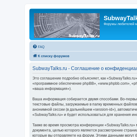
SubwayTalk
Форумы любителей м
FAQ
К списку форумов
SubwayTalks.ru - Соглашение о конфиденциа
Это соглашение подробно объясняет, как «SubwayTalks.ru» 
«программное обеспечение phpBB», «www.phpbb.com», «ph
«ваша информация»).
Ваша информация собирается двумя способами. Во-первых
текстовые файлы, загружаемые в папку временных файлов 
анонимной сессии (в дальнейшем «session-id»), автомати
«SubwayTalks.ru» и будет использоваться для хранения и
Также во время просмотра конференции «SubwayTalks.ru» 
документа, целью которого является рассмотрение стран
которые вы отправляете на форум. Этими данными могут 