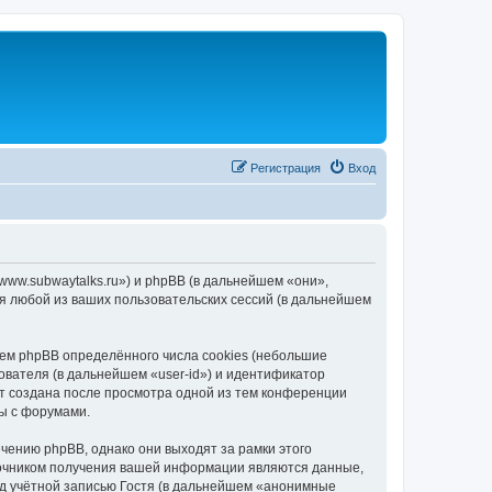
Регистрация
Вход
/www.subwaytalks.ru») и phpBB (в дальнейшем «они»,
я любой из ваших пользовательских сессий (в дальнейшем
ем phpBB определённого числа cookies (небольшие
ователя (в дальнейшем «user-id») и идентификатор
ет создана после просмотра одной из тем конференции
ы с форумами.
чению phpBB, однако они выходят за рамки этого
точником получения вашей информации являются данные,
д учётной записью Гостя (в дальнейшем «анонимные