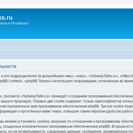
s.ru
етро в Петербурге
льности
и его подразделения (в дальнейшем «мы», «наш», «SubwayTalks.ru», «https:/
pBB Limited», «phpBB Teams») используют информацию, полученную во врем
, просмотр «SubwayTalks.ru» приведёт к созданию программным обеспечени
вашего браузера). Первые две cookie содержат только идентификатор польз
чески присвоенные вам программным обеспечением phpBB. Третья cookie буд
нформации о прочтённых вами темах, повышая таким образом удобство работ
мы можем установить cookies, внешние по отношению к программному обеспе
иц, созданных исключительно программным обеспечением phpBB. Вторым ис
быть, но не исчерпываются, следующие данные: сообщения, размещённые по