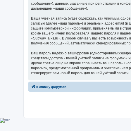
сообщения»), данные, указанные при регистрации в конфе
дальнейшем «ваши сообщения»).
Ваша учётная запись будет содержать, как минимум, одн
записью (далее «ваш пароль») и реальный адрес email (в
защите компьютерной информации, применяемыми в стране
кроме вашего имени пользователя, вашего пароля и вашего
«SubwayTalks.ru». В любом случае у вас есть возможность 
получения сообщений, автоматически сгенерированных п
Ваш пароль надёжно зашифрован (односторонним хэширован
средством доступа к вашей учётной записи на форумах «Sub
другое третье лицо не вправе спрашивать ваш пароль. В с
пароль?», предусмотренной программным обеспечением ph
сгенерирует вам новый пароль для вашей учётной записи.
К списку форумов