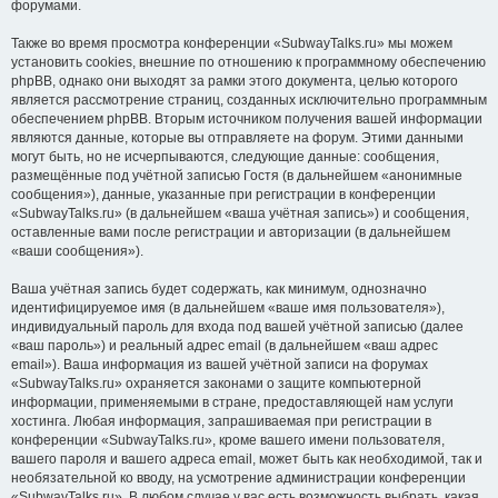
форумами.
Также во время просмотра конференции «SubwayTalks.ru» мы можем
установить cookies, внешние по отношению к программному обеспечению
phpBB, однако они выходят за рамки этого документа, целью которого
является рассмотрение страниц, созданных исключительно программным
обеспечением phpBB. Вторым источником получения вашей информации
являются данные, которые вы отправляете на форум. Этими данными
могут быть, но не исчерпываются, следующие данные: сообщения,
размещённые под учётной записью Гостя (в дальнейшем «анонимные
сообщения»), данные, указанные при регистрации в конференции
«SubwayTalks.ru» (в дальнейшем «ваша учётная запись») и сообщения,
оставленные вами после регистрации и авторизации (в дальнейшем
«ваши сообщения»).
Ваша учётная запись будет содержать, как минимум, однозначно
идентифицируемое имя (в дальнейшем «ваше имя пользователя»),
индивидуальный пароль для входа под вашей учётной записью (далее
«ваш пароль») и реальный адрес email (в дальнейшем «ваш адрес
email»). Ваша информация из вашей учётной записи на форумах
«SubwayTalks.ru» охраняется законами о защите компьютерной
информации, применяемыми в стране, предоставляющей нам услуги
хостинга. Любая информация, запрашиваемая при регистрации в
конференции «SubwayTalks.ru», кроме вашего имени пользователя,
вашего пароля и вашего адреса email, может быть как необходимой, так и
необязательной ко вводу, на усмотрение администрации конференции
«SubwayTalks.ru». В любом случае у вас есть возможность выбрать, какая