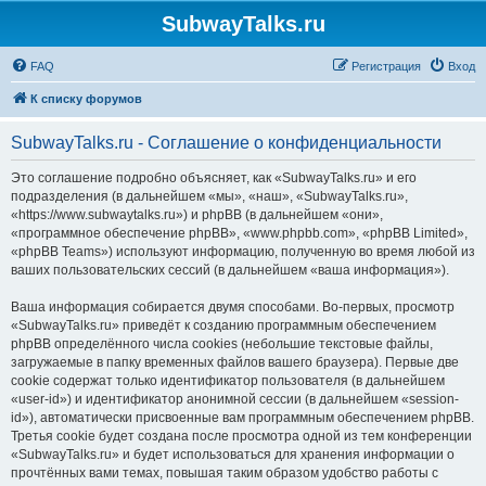
SubwayTalks.ru
FAQ
Регистрация
Вход
К списку форумов
SubwayTalks.ru - Соглашение о конфиденциальности
Это соглашение подробно объясняет, как «SubwayTalks.ru» и его
подразделения (в дальнейшем «мы», «наш», «SubwayTalks.ru»,
«https://www.subwaytalks.ru») и phpBB (в дальнейшем «они»,
«программное обеспечение phpBB», «www.phpbb.com», «phpBB Limited»,
«phpBB Teams») используют информацию, полученную во время любой из
ваших пользовательских сессий (в дальнейшем «ваша информация»).
Ваша информация собирается двумя способами. Во-первых, просмотр
«SubwayTalks.ru» приведёт к созданию программным обеспечением
phpBB определённого числа cookies (небольшие текстовые файлы,
загружаемые в папку временных файлов вашего браузера). Первые две
cookie содержат только идентификатор пользователя (в дальнейшем
«user-id») и идентификатор анонимной сессии (в дальнейшем «session-
id»), автоматически присвоенные вам программным обеспечением phpBB.
Третья cookie будет создана после просмотра одной из тем конференции
«SubwayTalks.ru» и будет использоваться для хранения информации о
прочтённых вами темах, повышая таким образом удобство работы с