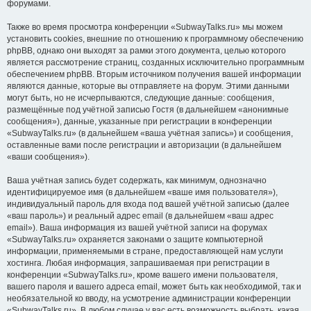
форумами.
Также во время просмотра конференции «SubwayTalks.ru» мы можем
установить cookies, внешние по отношению к программному обеспечению
phpBB, однако они выходят за рамки этого документа, целью которого
является рассмотрение страниц, созданных исключительно программным
обеспечением phpBB. Вторым источником получения вашей информации
являются данные, которые вы отправляете на форум. Этими данными
могут быть, но не исчерпываются, следующие данные: сообщения,
размещённые под учётной записью Гостя (в дальнейшем «анонимные
сообщения»), данные, указанные при регистрации в конференции
«SubwayTalks.ru» (в дальнейшем «ваша учётная запись») и сообщения,
оставленные вами после регистрации и авторизации (в дальнейшем
«ваши сообщения»).
Ваша учётная запись будет содержать, как минимум, однозначно
идентифицируемое имя (в дальнейшем «ваше имя пользователя»),
индивидуальный пароль для входа под вашей учётной записью (далее
«ваш пароль») и реальный адрес email (в дальнейшем «ваш адрес
email»). Ваша информация из вашей учётной записи на форумах
«SubwayTalks.ru» охраняется законами о защите компьютерной
информации, применяемыми в стране, предоставляющей нам услуги
хостинга. Любая информация, запрашиваемая при регистрации в
конференции «SubwayTalks.ru», кроме вашего имени пользователя,
вашего пароля и вашего адреса email, может быть как необходимой, так и
необязательной ко вводу, на усмотрение администрации конференции
«SubwayTalks.ru». В любом случае у вас есть возможность выбрать, какая