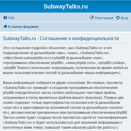
SubwayTalks.ru
FAQ
Регистрация
Вход
К списку форумов
SubwayTalks.ru - Соглашение о конфиденциальности
Это соглашение подробно объясняет, как «SubwayTalks.ru» и его
подразделения (в дальнейшем «мы», «наш», «SubwayTalks.ru»,
«https://www.subwaytalks.ru») и phpBB (в дальнейшем «они»,
«программное обеспечение phpBB», «www.phpbb.com», «phpBB Limited»,
«phpBB Teams») используют информацию, полученную во время любой из
ваших пользовательских сессий (в дальнейшем «ваша информация»).
Ваша информация собирается двумя способами. Во-первых, просмотр
«SubwayTalks.ru» приведёт к созданию программным обеспечением
phpBB определённого числа cookies (небольшие текстовые файлы,
загружаемые в папку временных файлов вашего браузера). Первые две
cookie содержат только идентификатор пользователя (в дальнейшем
«user-id») и идентификатор анонимной сессии (в дальнейшем «session-
id»), автоматически присвоенные вам программным обеспечением phpBB.
Третья cookie будет создана после просмотра одной из тем конференции
«SubwayTalks.ru» и будет использоваться для хранения информации о
прочтённых вами темах, повышая таким образом удобство работы с