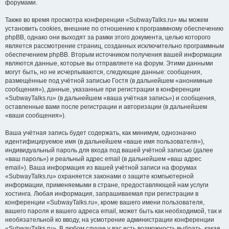
форумами.
Также во время просмотра конференции «SubwayTalks.ru» мы можем
установить cookies, внешние по отношению к программному обеспечению
phpBB, однако они выходят за рамки этого документа, целью которого
является рассмотрение страниц, созданных исключительно программным
обеспечением phpBB. Вторым источником получения вашей информации
являются данные, которые вы отправляете на форум. Этими данными
могут быть, но не исчерпываются, следующие данные: сообщения,
размещённые под учётной записью Гостя (в дальнейшем «анонимные
сообщения»), данные, указанные при регистрации в конференции
«SubwayTalks.ru» (в дальнейшем «ваша учётная запись») и сообщения,
оставленные вами после регистрации и авторизации (в дальнейшем
«ваши сообщения»).
Ваша учётная запись будет содержать, как минимум, однозначно
идентифицируемое имя (в дальнейшем «ваше имя пользователя»),
индивидуальный пароль для входа под вашей учётной записью (далее
«ваш пароль») и реальный адрес email (в дальнейшем «ваш адрес
email»). Ваша информация из вашей учётной записи на форумах
«SubwayTalks.ru» охраняется законами о защите компьютерной
информации, применяемыми в стране, предоставляющей нам услуги
хостинга. Любая информация, запрашиваемая при регистрации в
конференции «SubwayTalks.ru», кроме вашего имени пользователя,
вашего пароля и вашего адреса email, может быть как необходимой, так и
необязательной ко вводу, на усмотрение администрации конференции
«SubwayTalks.ru». В любом случае у вас есть возможность выбрать, какая