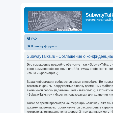
SubwayTalk
Форумы любителей м
FAQ
К списку форумов
SubwayTalks.ru - Соглашение о конфиденциа
Это соглашение подробно объясняет, как «SubwayTalks.ru» 
«программное обеспечение phpBB», «www.phpbb.com», «ph
«ваша информация»).
Ваша информация собирается двумя способами. Во-первых
текстовые файлы, загружаемые в папку временных файлов 
анонимной сессии (в дальнейшем «session-id»), автомати
«SubwayTalks.ru» и будет использоваться для хранения и
Также во время просмотра конференции «SubwayTalks.ru» 
документа, целью которого является рассмотрение стран
которые вы отправляете на форум. Этими данными могут 