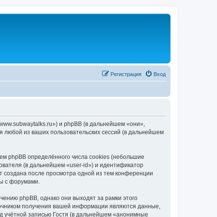
Регистрация
Вход
/www.subwaytalks.ru») и phpBB (в дальнейшем «они»,
я любой из ваших пользовательских сессий (в дальнейшем
ем phpBB определённого числа cookies (небольшие
ователя (в дальнейшем «user-id») и идентификатор
ет создана после просмотра одной из тем конференции
ы с форумами.
чению phpBB, однако они выходят за рамки этого
точником получения вашей информации являются данные,
д учётной записью Гостя (в дальнейшем «анонимные