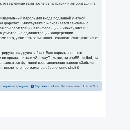
, оставленные вами после регистрации и авторизации (в
дивидуальный пароль для входа под вашей учётной
на форумах «SubwayTalks.ru» охраняется законами о
 при регистрации в конференции «SubwayTalks.ru»,
, на усмотрение администрации конференции
ме того, у вас есть возможность согласиться/отказаться от
рируясь на других сайтах. Ваш пароль является
 ни представители «SubwayTalks.ru», ни phpBB Limited, ни
спользоваться функцией восстановления пароля «Забыли
l, после чего программное обеспечение phpBB
 с администрацией
Удалить cookies
Часовой пояс:
UTC+03:00