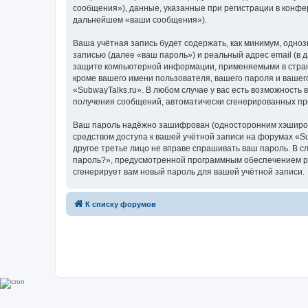
сообщения»), данные, указанные при регистрации в конфе
дальнейшем «ваши сообщения»).
Ваша учётная запись будет содержать, как минимум, одн
записью (далее «ваш пароль») и реальный адрес email (в
защите компьютерной информации, применяемыми в стране
кроме вашего имени пользователя, вашего пароля и вашего
«SubwayTalks.ru». В любом случае у вас есть возможность 
получения сообщений, автоматически сгенерированных п
Ваш пароль надёжно зашифрован (односторонним хэширован
средством доступа к вашей учётной записи на форумах «Sub
другое третье лицо не вправе спрашивать ваш пароль. В с
пароль?», предусмотренной программным обеспечением ph
сгенерирует вам новый пароль для вашей учётной записи.
К списку форумов