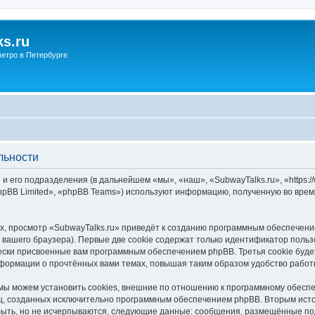
s.ru
етро в Петербурге
льности
и его подразделения (в дальнейшем «мы», «наш», «SubwayTalks.ru», «https:/
pBB Limited», «phpBB Teams») используют информацию, полученную во врем
, просмотр «SubwayTalks.ru» приведёт к созданию программным обеспечени
вашего браузера). Первые две cookie содержат только идентификатор польз
чески присвоенные вам программным обеспечением phpBB. Третья cookie буд
нформации о прочтённых вами темах, повышая таким образом удобство работ
мы можем установить cookies, внешние по отношению к программному обеспе
иц, созданных исключительно программным обеспечением phpBB. Вторым ис
быть, но не исчерпываются, следующие данные: сообщения, размещённые по