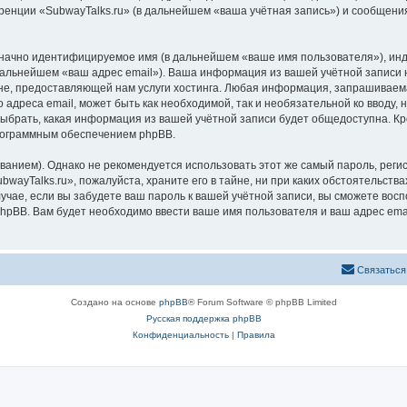
ренции «SubwayTalks.ru» (в дальнейшем «ваша учётная запись») и сообщения
означно идентифицируемое имя (в дальнейшем «ваше имя пользователя»), ин
 дальнейшем «ваш адрес email»). Ваша информация из вашей учётной записи 
, предоставляющей нам услуги хостинга. Любая информация, запрашиваемая
 адреса email, может быть как необходимой, так и необязательной ко вводу
выбрать, какая информация из вашей учётной записи будет общедоступна. Кро
рограммным обеспечением phpBB.
ием). Однако не рекомендуется использовать этот же самый пароль, регист
wayTalks.ru», пожалуйста, храните его в тайне, ни при каких обстоятельствах
лучае, если вы забудете ваш пароль к вашей учётной записи, вы сможете во
pBB. Вам будет необходимо ввести ваше имя пользователя и ваш адрес emai
Связаться
Создано на основе
phpBB
® Forum Software © phpBB Limited
Русская поддержка phpBB
Конфиденциальность
|
Правила