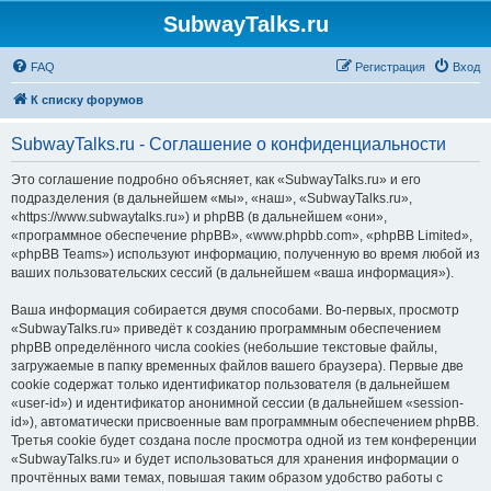
SubwayTalks.ru
FAQ
Регистрация
Вход
К списку форумов
SubwayTalks.ru - Соглашение о конфиденциальности
Это соглашение подробно объясняет, как «SubwayTalks.ru» и его
подразделения (в дальнейшем «мы», «наш», «SubwayTalks.ru»,
«https://www.subwaytalks.ru») и phpBB (в дальнейшем «они»,
«программное обеспечение phpBB», «www.phpbb.com», «phpBB Limited»,
«phpBB Teams») используют информацию, полученную во время любой из
ваших пользовательских сессий (в дальнейшем «ваша информация»).
Ваша информация собирается двумя способами. Во-первых, просмотр
«SubwayTalks.ru» приведёт к созданию программным обеспечением
phpBB определённого числа cookies (небольшие текстовые файлы,
загружаемые в папку временных файлов вашего браузера). Первые две
cookie содержат только идентификатор пользователя (в дальнейшем
«user-id») и идентификатор анонимной сессии (в дальнейшем «session-
id»), автоматически присвоенные вам программным обеспечением phpBB.
Третья cookie будет создана после просмотра одной из тем конференции
«SubwayTalks.ru» и будет использоваться для хранения информации о
прочтённых вами темах, повышая таким образом удобство работы с