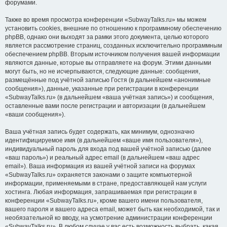
форумами.
Также во время просмотра конференции «SubwayTalks.ru» мы можем
установить cookies, внешние по отношению к программному обеспечению
phpBB, однако они выходят за рамки этого документа, целью которого
является рассмотрение страниц, созданных исключительно программным
обеспечением phpBB. Вторым источником получения вашей информации
являются данные, которые вы отправляете на форум. Этими данными
могут быть, но не исчерпываются, следующие данные: сообщения,
размещённые под учётной записью Гостя (в дальнейшем «анонимные
сообщения»), данные, указанные при регистрации в конференции
«SubwayTalks.ru» (в дальнейшем «ваша учётная запись») и сообщения,
оставленные вами после регистрации и авторизации (в дальнейшем
«ваши сообщения»).
Ваша учётная запись будет содержать, как минимум, однозначно
идентифицируемое имя (в дальнейшем «ваше имя пользователя»),
индивидуальный пароль для входа под вашей учётной записью (далее
«ваш пароль») и реальный адрес email (в дальнейшем «ваш адрес
email»). Ваша информация из вашей учётной записи на форумах
«SubwayTalks.ru» охраняется законами о защите компьютерной
информации, применяемыми в стране, предоставляющей нам услуги
хостинга. Любая информация, запрашиваемая при регистрации в
конференции «SubwayTalks.ru», кроме вашего имени пользователя,
вашего пароля и вашего адреса email, может быть как необходимой, так и
необязательной ко вводу, на усмотрение администрации конференции
«SubwayTalks.ru». В любом случае у вас есть возможность выбрать, какая