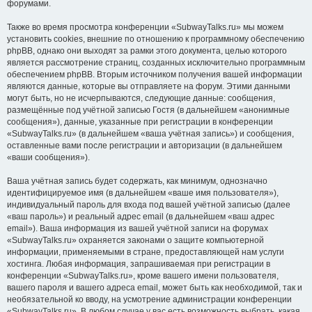
форумами.
Также во время просмотра конференции «SubwayTalks.ru» мы можем
установить cookies, внешние по отношению к программному обеспечению
phpBB, однако они выходят за рамки этого документа, целью которого
является рассмотрение страниц, созданных исключительно программным
обеспечением phpBB. Вторым источником получения вашей информации
являются данные, которые вы отправляете на форум. Этими данными
могут быть, но не исчерпываются, следующие данные: сообщения,
размещённые под учётной записью Гостя (в дальнейшем «анонимные
сообщения»), данные, указанные при регистрации в конференции
«SubwayTalks.ru» (в дальнейшем «ваша учётная запись») и сообщения,
оставленные вами после регистрации и авторизации (в дальнейшем
«ваши сообщения»).
Ваша учётная запись будет содержать, как минимум, однозначно
идентифицируемое имя (в дальнейшем «ваше имя пользователя»),
индивидуальный пароль для входа под вашей учётной записью (далее
«ваш пароль») и реальный адрес email (в дальнейшем «ваш адрес
email»). Ваша информация из вашей учётной записи на форумах
«SubwayTalks.ru» охраняется законами о защите компьютерной
информации, применяемыми в стране, предоставляющей нам услуги
хостинга. Любая информация, запрашиваемая при регистрации в
конференции «SubwayTalks.ru», кроме вашего имени пользователя,
вашего пароля и вашего адреса email, может быть как необходимой, так и
необязательной ко вводу, на усмотрение администрации конференции
«SubwayTalks.ru». В любом случае у вас есть возможность выбрать, какая