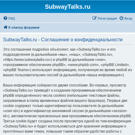
SubwayTalks.ru
FAQ
Регистрация
Вход
К списку форумов
SubwayTalks.ru - Соглашение о конфиденциальности
Это соглашение подробно объясняет, как «SubwayTalks.ru» и его
подразделения (в дальнейшем «мы», «наш», «SubwayTalks.ru»,
«https://www.subwaytalks.ru») и phpBB (в дальнейшем «они»,
«программное обеспечение phpBB», «www.phpbb.com», «phpBB Limited»,
«phpBB Teams») используют информацию, полученную во время любой из
ваших пользовательских сессий (в дальнейшем «ваша информация»).
Ваша информация собирается двумя способами. Во-первых, просмотр
«SubwayTalks.ru» приведёт к созданию программным обеспечением
phpBB определённого числа cookies (небольшие текстовые файлы,
загружаемые в папку временных файлов вашего браузера). Первые две
cookie содержат только идентификатор пользователя (в дальнейшем
«user-id») и идентификатор анонимной сессии (в дальнейшем «session-
id»), автоматически присвоенные вам программным обеспечением phpBB.
Третья cookie будет создана после просмотра одной из тем конференции
«SubwayTalks.ru» и будет использоваться для хранения информации о
прочтённых вами темах, повышая таким образом удобство работы с