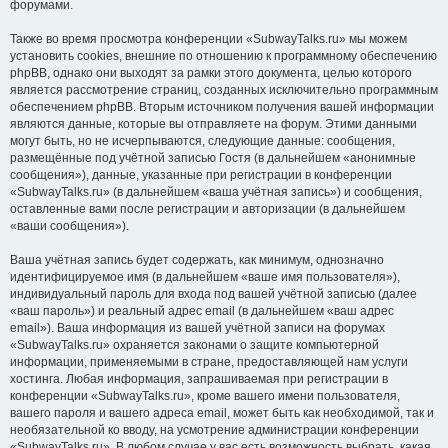
форумами.
Также во время просмотра конференции «SubwayTalks.ru» мы можем
установить cookies, внешние по отношению к программному обеспечению
phpBB, однако они выходят за рамки этого документа, целью которого
является рассмотрение страниц, созданных исключительно программным
обеспечением phpBB. Вторым источником получения вашей информации
являются данные, которые вы отправляете на форум. Этими данными
могут быть, но не исчерпываются, следующие данные: сообщения,
размещённые под учётной записью Гостя (в дальнейшем «анонимные
сообщения»), данные, указанные при регистрации в конференции
«SubwayTalks.ru» (в дальнейшем «ваша учётная запись») и сообщения,
оставленные вами после регистрации и авторизации (в дальнейшем
«ваши сообщения»).
Ваша учётная запись будет содержать, как минимум, однозначно
идентифицируемое имя (в дальнейшем «ваше имя пользователя»),
индивидуальный пароль для входа под вашей учётной записью (далее
«ваш пароль») и реальный адрес email (в дальнейшем «ваш адрес
email»). Ваша информация из вашей учётной записи на форумах
«SubwayTalks.ru» охраняется законами о защите компьютерной
информации, применяемыми в стране, предоставляющей нам услуги
хостинга. Любая информация, запрашиваемая при регистрации в
конференции «SubwayTalks.ru», кроме вашего имени пользователя,
вашего пароля и вашего адреса email, может быть как необходимой, так и
необязательной ко вводу, на усмотрение администрации конференции
«SubwayTalks.ru». В любом случае у вас есть возможность выбрать, какая