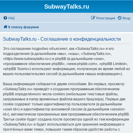
SubwayTalks.ru
FAQ
Регистрация
Вход
К списку форумов
SubwayTalks.ru - Соглашение о конфиденциальности
Это соглашение подробно объясняет, как «SubwayTalks.ru» и его
подразделения (в дальнейшем «мы», «наш», «SubwayTalks.ru»,
«https://www.subwaytalks.ru») и phpBB (в дальнейшем «они»,
«программное обеспечение phpBB», «www.phpbb.com», «phpBB Limited»,
«phpBB Teams») используют информацию, полученную во время любой из
ваших пользовательских сессий (в дальнейшем «ваша информация»).
Ваша информация собирается двумя способами. Во-первых, просмотр
«SubwayTalks.ru» приведёт к созданию программным обеспечением
phpBB определённого числа cookies (небольшие текстовые файлы,
загружаемые в папку временных файлов вашего браузера). Первые две
cookie содержат только идентификатор пользователя (в дальнейшем
«user-id») и идентификатор анонимной сессии (в дальнейшем «session-
id»), автоматически присвоенные вам программным обеспечением phpBB.
Третья cookie будет создана после просмотра одной из тем конференции
«SubwayTalks.ru» и будет использоваться для хранения информации о
прочтённых вами темах, повышая таким образом удобство работы с