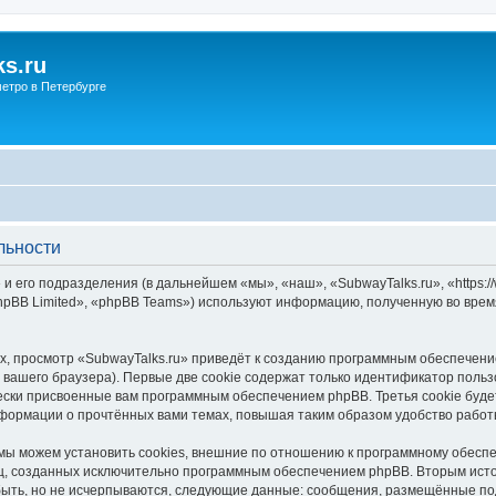
s.ru
етро в Петербурге
льности
и его подразделения (в дальнейшем «мы», «наш», «SubwayTalks.ru», «https:/
pBB Limited», «phpBB Teams») используют информацию, полученную во врем
, просмотр «SubwayTalks.ru» приведёт к созданию программным обеспечени
вашего браузера). Первые две cookie содержат только идентификатор польз
чески присвоенные вам программным обеспечением phpBB. Третья cookie буд
нформации о прочтённых вами темах, повышая таким образом удобство работ
мы можем установить cookies, внешние по отношению к программному обеспе
иц, созданных исключительно программным обеспечением phpBB. Вторым ис
быть, но не исчерпываются, следующие данные: сообщения, размещённые по