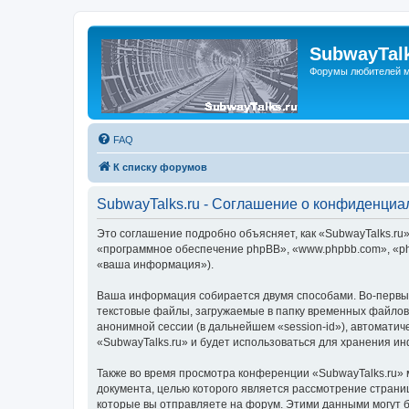
SubwayTalk
Форумы любителей м
FAQ
К списку форумов
SubwayTalks.ru - Соглашение о конфиденциа
Это соглашение подробно объясняет, как «SubwayTalks.ru» 
«программное обеспечение phpBB», «www.phpbb.com», «ph
«ваша информация»).
Ваша информация собирается двумя способами. Во-первых
текстовые файлы, загружаемые в папку временных файлов 
анонимной сессии (в дальнейшем «session-id»), автомати
«SubwayTalks.ru» и будет использоваться для хранения и
Также во время просмотра конференции «SubwayTalks.ru» 
документа, целью которого является рассмотрение стран
которые вы отправляете на форум. Этими данными могут 