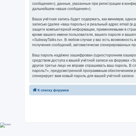
сообщения»), данные, указанные при регистрации в конфе
дальнейшем «ваши сообщения»).
Ваша учётная запись будет содержать, как минимум, одн
записью (далее «ваш пароль») и реальный адрес email (в
защите компьютерной информации, применяемыми в стране
кроме вашего имени пользователя, вашего пароля и вашего
«SubwayTalks.ru». В любом случае у вас есть возможность 
получения сообщений, автоматически сгенерированных п
Ваш пароль надёжно зашифрован (односторонним хэширован
средством доступа к вашей учётной записи на форумах «Sub
другое третье лицо не вправе спрашивать ваш пароль. В с
пароль?», предусмотренной программным обеспечением ph
сгенерирует вам новый пароль для вашей учётной записи.
К списку форумов