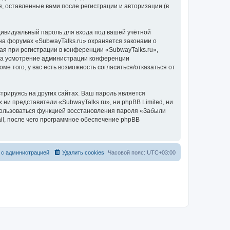
, оставленные вами после регистрации и авторизации (в
дивидуальный пароль для входа под вашей учётной
на форумах «SubwayTalks.ru» охраняется законами о
 при регистрации в конференции «SubwayTalks.ru»,
, на усмотрение администрации конференции
ме того, у вас есть возможность согласиться/отказаться от
рируясь на других сайтах. Ваш пароль является
 ни представители «SubwayTalks.ru», ни phpBB Limited, ни
спользоваться функцией восстановления пароля «Забыли
l, после чего программное обеспечение phpBB
 с администрацией
Удалить cookies
Часовой пояс:
UTC+03:00