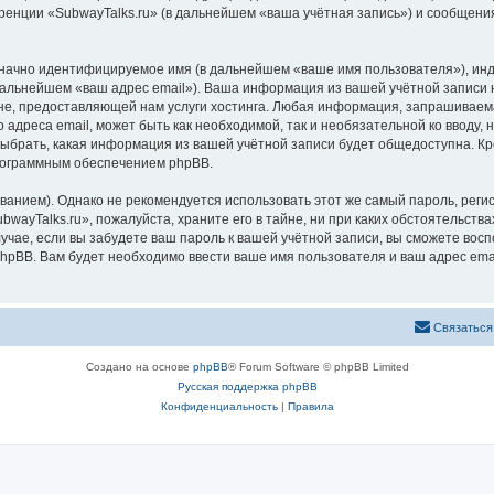
ренции «SubwayTalks.ru» (в дальнейшем «ваша учётная запись») и сообщения
означно идентифицируемое имя (в дальнейшем «ваше имя пользователя»), ин
 дальнейшем «ваш адрес email»). Ваша информация из вашей учётной записи 
, предоставляющей нам услуги хостинга. Любая информация, запрашиваемая
 адреса email, может быть как необходимой, так и необязательной ко вводу
выбрать, какая информация из вашей учётной записи будет общедоступна. Кро
рограммным обеспечением phpBB.
ием). Однако не рекомендуется использовать этот же самый пароль, регист
wayTalks.ru», пожалуйста, храните его в тайне, ни при каких обстоятельствах
лучае, если вы забудете ваш пароль к вашей учётной записи, вы сможете во
pBB. Вам будет необходимо ввести ваше имя пользователя и ваш адрес emai
Связаться
Создано на основе
phpBB
® Forum Software © phpBB Limited
Русская поддержка phpBB
Конфиденциальность
|
Правила