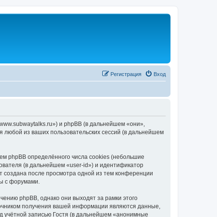
Регистрация
Вход
/www.subwaytalks.ru») и phpBB (в дальнейшем «они»,
я любой из ваших пользовательских сессий (в дальнейшем
ем phpBB определённого числа cookies (небольшие
ователя (в дальнейшем «user-id») и идентификатор
ет создана после просмотра одной из тем конференции
ы с форумами.
чению phpBB, однако они выходят за рамки этого
точником получения вашей информации являются данные,
д учётной записью Гостя (в дальнейшем «анонимные