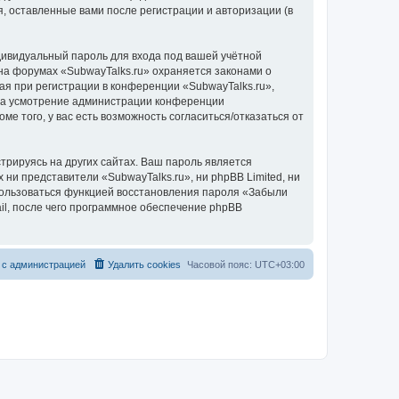
, оставленные вами после регистрации и авторизации (в
дивидуальный пароль для входа под вашей учётной
на форумах «SubwayTalks.ru» охраняется законами о
 при регистрации в конференции «SubwayTalks.ru»,
, на усмотрение администрации конференции
ме того, у вас есть возможность согласиться/отказаться от
рируясь на других сайтах. Ваш пароль является
 ни представители «SubwayTalks.ru», ни phpBB Limited, ни
спользоваться функцией восстановления пароля «Забыли
l, после чего программное обеспечение phpBB
 с администрацией
Удалить cookies
Часовой пояс:
UTC+03:00