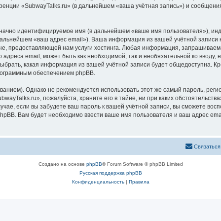
ренции «SubwayTalks.ru» (в дальнейшем «ваша учётная запись») и сообщения
означно идентифицируемое имя (в дальнейшем «ваше имя пользователя»), ин
 дальнейшем «ваш адрес email»). Ваша информация из вашей учётной записи 
, предоставляющей нам услуги хостинга. Любая информация, запрашиваемая
 адреса email, может быть как необходимой, так и необязательной ко вводу
выбрать, какая информация из вашей учётной записи будет общедоступна. Кро
рограммным обеспечением phpBB.
ием). Однако не рекомендуется использовать этот же самый пароль, регист
wayTalks.ru», пожалуйста, храните его в тайне, ни при каких обстоятельствах
лучае, если вы забудете ваш пароль к вашей учётной записи, вы сможете во
pBB. Вам будет необходимо ввести ваше имя пользователя и ваш адрес emai
Связаться
Создано на основе
phpBB
® Forum Software © phpBB Limited
Русская поддержка phpBB
Конфиденциальность
|
Правила