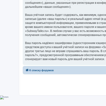
сообщения»), данные, указанные при регистрации в конфе
дальнейшем «ваши сообщения»).
Ваша учётная запись будет содержать, как минимум, одн
записью (далее «ваш пароль») и реальный адрес email (в
защите компьютерной информации, применяемыми в стране
кроме вашего имени пользователя, вашего пароля и вашего
«SubwayTalks.ru». В любом случае у вас есть возможность 
получения сообщений, автоматически сгенерированных п
Ваш пароль надёжно зашифрован (односторонним хэширован
средством доступа к вашей учётной записи на форумах «Sub
другое третье лицо не вправе спрашивать ваш пароль. В с
пароль?», предусмотренной программным обеспечением ph
сгенерирует вам новый пароль для вашей учётной записи.
К списку форумов