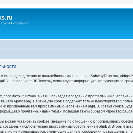
s.ru
етро в Петербурге
льности
и его подразделения (в дальнейшем «мы», «наш», «SubwayTalks.ru», «https:/
pBB Limited», «phpBB Teams») используют информацию, полученную во врем
, просмотр «SubwayTalks.ru» приведёт к созданию программным обеспечени
вашего браузера). Первые две cookie содержат только идентификатор польз
чески присвоенные вам программным обеспечением phpBB. Третья cookie буд
нформации о прочтённых вами темах, повышая таким образом удобство работ
мы можем установить cookies, внешние по отношению к программному обеспе
иц, созданных исключительно программным обеспечением phpBB. Вторым ис
быть, но не исчерпываются, следующие данные: сообщения, размещённые по