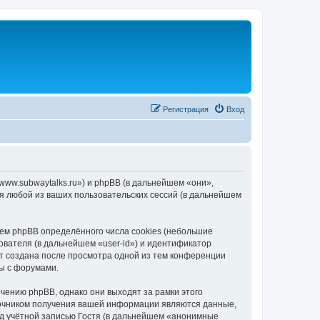
Регистрация
Вход
/www.subwaytalks.ru») и phpBB (в дальнейшем «они»,
я любой из ваших пользовательских сессий (в дальнейшем
ем phpBB определённого числа cookies (небольшие
ователя (в дальнейшем «user-id») и идентификатор
ет создана после просмотра одной из тем конференции
ы с форумами.
чению phpBB, однако они выходят за рамки этого
точником получения вашей информации являются данные,
д учётной записью Гостя (в дальнейшем «анонимные