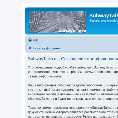
SubwayTalk
Форумы любителей м
FAQ
К списку форумов
SubwayTalks.ru - Соглашение о конфиденциа
Это соглашение подробно объясняет, как «SubwayTalks.ru» 
«программное обеспечение phpBB», «www.phpbb.com», «ph
«ваша информация»).
Ваша информация собирается двумя способами. Во-первых
текстовые файлы, загружаемые в папку временных файлов 
анонимной сессии (в дальнейшем «session-id»), автомати
«SubwayTalks.ru» и будет использоваться для хранения и
Также во время просмотра конференции «SubwayTalks.ru» 
документа, целью которого является рассмотрение стран
которые вы отправляете на форум. Этими данными могут 