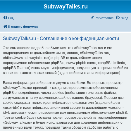
SubwayTalks.ru
FAQ
Регистрация
Вход
К списку форумов
SubwayTalks.ru - Соглашение о конфиденциальности
Это соглашение подробно объясняет, как «SubwayTalks.ru» и его
подразделения (в дальнейшем «мы», «наш», «SubwayTalks.ru»,
«https://www.subwaytalks.ru») и phpBB (в дальнейшем «они»,
«программное обеспечение phpBB», «www.phpbb.com», «phpBB Limited»,
«phpBB Teams») используют информацию, полученную во время любой из
ваших пользовательских сессий (в дальнейшем «ваша информация»).
Ваша информация собирается двумя способами. Во-первых, просмотр
«SubwayTalks.ru» приведёт к созданию программным обеспечением
phpBB определённого числа cookies (небольшие текстовые файлы,
загружаемые в папку временных файлов вашего браузера). Первые две
cookie содержат только идентификатор пользователя (в дальнейшем
«user-id») и идентификатор анонимной сессии (в дальнейшем «session-
id»), автоматически присвоенные вам программным обеспечением phpBB.
Третья cookie будет создана после просмотра одной из тем конференции
«SubwayTalks.ru» и будет использоваться для хранения информации о
прочтённых вами темах, повышая таким образом удобство работы с