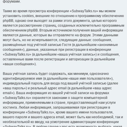
форумами.
Также во время просмотра конференции «SubwayTalks.ru» мы можем
установить cookies, внешние по отношению к программному обеспечению
phpBB, однако они выходят за рамки этого документа, целью которого
является рассмотрение страниц, созданных исключительно программным
обеспечением phpBB. Вторым источником получения вашей информации
являются данные, которые вы отправляете на форум. Этими данными
могут быть, но не исчерпываются, следующие данные: сообщения,
размещённые под учётной записью Гостя (в дальнейшем «анонимные
сообщения»), данные, указанные при регистрации в конференции
«SubwayTalks.ru» (в дальнейшем «ваша учётная запись») и сообщения,
оставленные вами после регистрации и авторизации (в дальнейшем
«ваши сообщения»).
Ваша учётная запись будет содержать, как минимум, однозначно
идентифицируемое имя (в дальнейшем «ваше имя пользователя»),
индивидуальный пароль для входа под вашей учётной записью (далее
«ваш пароль») и реальный адрес email (в дальнейшем «ваш адрес
email»). Ваша информация из вашей учётной записи на форумах
«SubwayTalks.ru» охраняется законами о защите компьютерной
информации, применяемыми в стране, предоставляющей нам услуги
хостинга. Любая информация, запрашиваемая при регистрации в
конференции «SubwayTalks.ru», кроме вашего имени пользователя,
вашего пароля и вашего адреса email, может быть как необходимой, так и
необязательной ко вводу, на усмотрение администрации конференции
«SubwayTalks.ru». В любом случае у вас есть возможность выбрать, какая