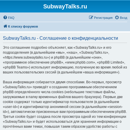
SubwayTalks.ru
FAQ
Регистрация
Вход
К списку форумов
SubwayTalks.ru - Соглашение о конфиденциальности
Это соглашение подробно объясняет, как «SubwayTalks.ru» и его
подразделения (в дальнейшем «мы», «наш», «SubwayTalks.ru»,
«https://www.subwaytalks.ru») и phpBB (в дальнейшем «они»,
«программное обеспечение phpBB», «www.phpbb.com», «phpBB Limited»,
«phpBB Teams») используют информацию, полученную во время любой из
ваших пользовательских сессий (в дальнейшем «ваша информация»).
Ваша информация собирается двумя способами. Во-первых, просмотр
«SubwayTalks.ru» приведёт к созданию программным обеспечением
phpBB определённого числа cookies (небольшие текстовые файлы,
загружаемые в папку временных файлов вашего браузера). Первые две
cookie содержат только идентификатор пользователя (в дальнейшем
«user-id») и идентификатор анонимной сессии (в дальнейшем «session-
id»), автоматически присвоенные вам программным обеспечением phpBB.
Третья cookie будет создана после просмотра одной из тем конференции
«SubwayTalks.ru» и будет использоваться для хранения информации о
прочтённых вами темах, повышая таким образом удобство работы с