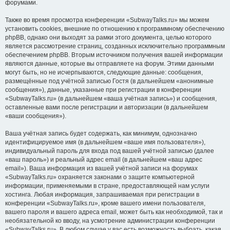
форумами.
Также во время просмотра конференции «SubwayTalks.ru» мы можем
установить cookies, внешние по отношению к программному обеспечению
phpBB, однако они выходят за рамки этого документа, целью которого
является рассмотрение страниц, созданных исключительно программным
обеспечением phpBB. Вторым источником получения вашей информации
являются данные, которые вы отправляете на форум. Этими данными
могут быть, но не исчерпываются, следующие данные: сообщения,
размещённые под учётной записью Гостя (в дальнейшем «анонимные
сообщения»), данные, указанные при регистрации в конференции
«SubwayTalks.ru» (в дальнейшем «ваша учётная запись») и сообщения,
оставленные вами после регистрации и авторизации (в дальнейшем
«ваши сообщения»).
Ваша учётная запись будет содержать, как минимум, однозначно
идентифицируемое имя (в дальнейшем «ваше имя пользователя»),
индивидуальный пароль для входа под вашей учётной записью (далее
«ваш пароль») и реальный адрес email (в дальнейшем «ваш адрес
email»). Ваша информация из вашей учётной записи на форумах
«SubwayTalks.ru» охраняется законами о защите компьютерной
информации, применяемыми в стране, предоставляющей нам услуги
хостинга. Любая информация, запрашиваемая при регистрации в
конференции «SubwayTalks.ru», кроме вашего имени пользователя,
вашего пароля и вашего адреса email, может быть как необходимой, так и
необязательной ко вводу, на усмотрение администрации конференции
«SubwayTalks.ru». В любом случае у вас есть возможность выбрать, какая