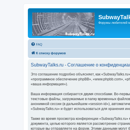
SubwayTalk
Форумы любителей м
FAQ
К списку форумов
SubwayTalks.ru - Соглашение о конфиденциа
Это соглашение подробно объясняет, как «SubwayTalks.ru» 
«программное обеспечение phpBB», «www.phpbb.com», «ph
«ваша информация»).
Ваша информация собирается двумя способами. Во-первых
текстовые файлы, загружаемые в папку временных файлов 
анонимной сессии (в дальнейшем «session-id»), автомати
«SubwayTalks.ru» и будет использоваться для хранения и
Также во время просмотра конференции «SubwayTalks.ru» 
документа, целью которого является рассмотрение стран
которые вы отправляете на форум. Этими данными могут 