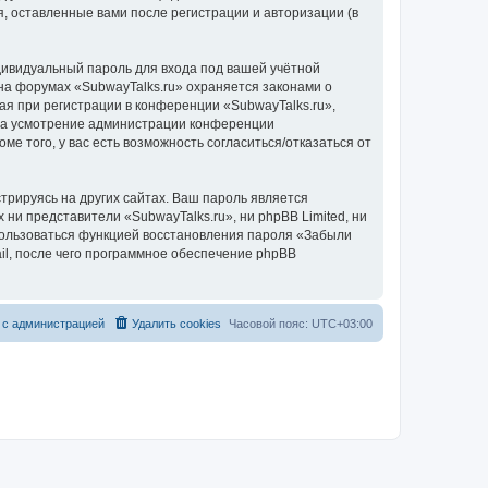
, оставленные вами после регистрации и авторизации (в
дивидуальный пароль для входа под вашей учётной
на форумах «SubwayTalks.ru» охраняется законами о
 при регистрации в конференции «SubwayTalks.ru»,
, на усмотрение администрации конференции
ме того, у вас есть возможность согласиться/отказаться от
рируясь на других сайтах. Ваш пароль является
 ни представители «SubwayTalks.ru», ни phpBB Limited, ни
спользоваться функцией восстановления пароля «Забыли
l, после чего программное обеспечение phpBB
 с администрацией
Удалить cookies
Часовой пояс:
UTC+03:00