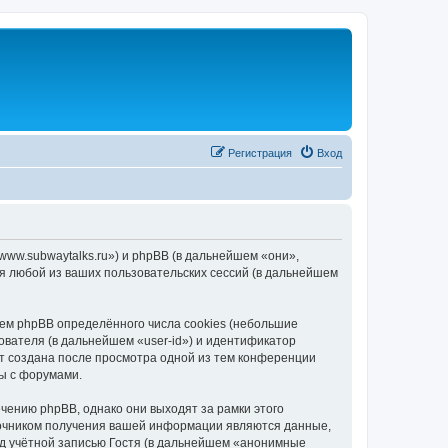
Регистрация
Вход
/www.subwaytalks.ru») и phpBB (в дальнейшем «они»,
я любой из ваших пользовательских сессий (в дальнейшем
ем phpBB определённого числа cookies (небольшие
ователя (в дальнейшем «user-id») и идентификатор
ет создана после просмотра одной из тем конференции
ы с форумами.
чению phpBB, однако они выходят за рамки этого
точником получения вашей информации являются данные,
д учётной записью Гостя (в дальнейшем «анонимные