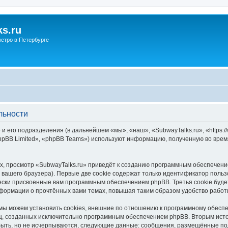
s.ru
етро в Петербурге
льности
и его подразделения (в дальнейшем «мы», «наш», «SubwayTalks.ru», «https:/
pBB Limited», «phpBB Teams») используют информацию, полученную во врем
, просмотр «SubwayTalks.ru» приведёт к созданию программным обеспечени
вашего браузера). Первые две cookie содержат только идентификатор польз
чески присвоенные вам программным обеспечением phpBB. Третья cookie буд
нформации о прочтённых вами темах, повышая таким образом удобство работ
мы можем установить cookies, внешние по отношению к программному обеспе
иц, созданных исключительно программным обеспечением phpBB. Вторым ис
быть, но не исчерпываются, следующие данные: сообщения, размещённые по