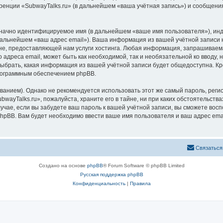
ренции «SubwayTalks.ru» (в дальнейшем «ваша учётная запись») и сообщения
означно идентифицируемое имя (в дальнейшем «ваше имя пользователя»), ин
 дальнейшем «ваш адрес email»). Ваша информация из вашей учётной записи 
, предоставляющей нам услуги хостинга. Любая информация, запрашиваемая
 адреса email, может быть как необходимой, так и необязательной ко вводу
выбрать, какая информация из вашей учётной записи будет общедоступна. Кро
рограммным обеспечением phpBB.
ием). Однако не рекомендуется использовать этот же самый пароль, регист
wayTalks.ru», пожалуйста, храните его в тайне, ни при каких обстоятельствах
лучае, если вы забудете ваш пароль к вашей учётной записи, вы сможете во
pBB. Вам будет необходимо ввести ваше имя пользователя и ваш адрес emai
Связаться
Создано на основе
phpBB
® Forum Software © phpBB Limited
Русская поддержка phpBB
Конфиденциальность
|
Правила