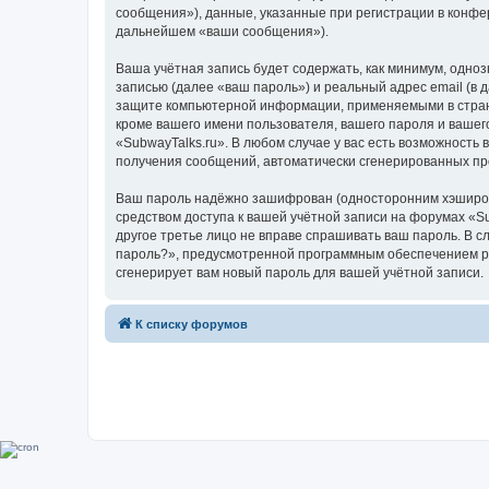
сообщения»), данные, указанные при регистрации в конфе
дальнейшем «ваши сообщения»).
Ваша учётная запись будет содержать, как минимум, одн
записью (далее «ваш пароль») и реальный адрес email (в
защите компьютерной информации, применяемыми в стране
кроме вашего имени пользователя, вашего пароля и вашего
«SubwayTalks.ru». В любом случае у вас есть возможность 
получения сообщений, автоматически сгенерированных п
Ваш пароль надёжно зашифрован (односторонним хэширован
средством доступа к вашей учётной записи на форумах «Sub
другое третье лицо не вправе спрашивать ваш пароль. В с
пароль?», предусмотренной программным обеспечением ph
сгенерирует вам новый пароль для вашей учётной записи.
К списку форумов