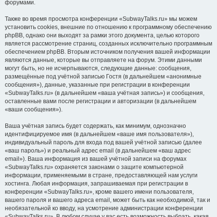
форумами.
Также во время просмотра конференции «SubwayTalks.ru» мы можем
установить cookies, внешние по отношению к программному обеспечению
phpBB, однако они выходят за рамки этого документа, целью которого
является рассмотрение страниц, созданных исключительно программным
обеспечением phpBB. Вторым источником получения вашей информации
являются данные, которые вы отправляете на форум. Этими данными
могут быть, но не исчерпываются, следующие данные: сообщения,
размещённые под учётной записью Гостя (в дальнейшем «анонимные
сообщения»), данные, указанные при регистрации в конференции
«SubwayTalks.ru» (в дальнейшем «ваша учётная запись») и сообщения,
оставленные вами после регистрации и авторизации (в дальнейшем
«ваши сообщения»).
Ваша учётная запись будет содержать, как минимум, однозначно
идентифицируемое имя (в дальнейшем «ваше имя пользователя»),
индивидуальный пароль для входа под вашей учётной записью (далее
«ваш пароль») и реальный адрес email (в дальнейшем «ваш адрес
email»). Ваша информация из вашей учётной записи на форумах
«SubwayTalks.ru» охраняется законами о защите компьютерной
информации, применяемыми в стране, предоставляющей нам услуги
хостинга. Любая информация, запрашиваемая при регистрации в
конференции «SubwayTalks.ru», кроме вашего имени пользователя,
вашего пароля и вашего адреса email, может быть как необходимой, так и
необязательной ко вводу, на усмотрение администрации конференции
«SubwayTalks.ru». В любом случае у вас есть возможность выбрать, какая