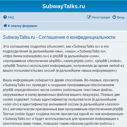
SubwayTalks.ru
FAQ
Регистрация
Вход
К списку форумов
SubwayTalks.ru - Соглашение о конфиденциальности
Это соглашение подробно объясняет, как «SubwayTalks.ru» и его
подразделения (в дальнейшем «мы», «наш», «SubwayTalks.ru»,
«https://www.subwaytalks.ru») и phpBB (в дальнейшем «они»,
«программное обеспечение phpBB», «www.phpbb.com», «phpBB Limited»,
«phpBB Teams») используют информацию, полученную во время любой из
ваших пользовательских сессий (в дальнейшем «ваша информация»).
Ваша информация собирается двумя способами. Во-первых, просмотр
«SubwayTalks.ru» приведёт к созданию программным обеспечением
phpBB определённого числа cookies (небольшие текстовые файлы,
загружаемые в папку временных файлов вашего браузера). Первые две
cookie содержат только идентификатор пользователя (в дальнейшем
«user-id») и идентификатор анонимной сессии (в дальнейшем «session-
id»), автоматически присвоенные вам программным обеспечением phpBB.
Третья cookie будет создана после просмотра одной из тем конференции
«SubwayTalks.ru» и будет использоваться для хранения информации о
прочтённых вами темах, повышая таким образом удобство работы с