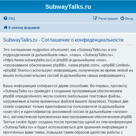
SubwayTalks.ru
FAQ
Регистрация
Вход
К списку форумов
SubwayTalks.ru - Соглашение о конфиденциальности
Это соглашение подробно объясняет, как «SubwayTalks.ru» и его
подразделения (в дальнейшем «мы», «наш», «SubwayTalks.ru»,
«https://www.subwaytalks.ru») и phpBB (в дальнейшем «они»,
«программное обеспечение phpBB», «www.phpbb.com», «phpBB Limited»,
«phpBB Teams») используют информацию, полученную во время любой из
ваших пользовательских сессий (в дальнейшем «ваша информация»).
Ваша информация собирается двумя способами. Во-первых, просмотр
«SubwayTalks.ru» приведёт к созданию программным обеспечением
phpBB определённого числа cookies (небольшие текстовые файлы,
загружаемые в папку временных файлов вашего браузера). Первые две
cookie содержат только идентификатор пользователя (в дальнейшем
«user-id») и идентификатор анонимной сессии (в дальнейшем «session-
id»), автоматически присвоенные вам программным обеспечением phpBB.
Третья cookie будет создана после просмотра одной из тем конференции
«SubwayTalks.ru» и будет использоваться для хранения информации о
прочтённых вами темах, повышая таким образом удобство работы с