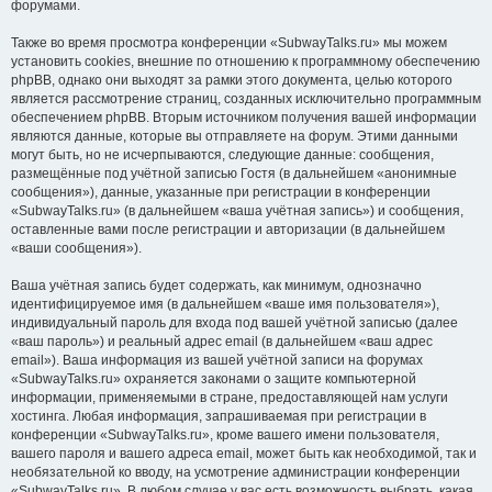
форумами.
Также во время просмотра конференции «SubwayTalks.ru» мы можем
установить cookies, внешние по отношению к программному обеспечению
phpBB, однако они выходят за рамки этого документа, целью которого
является рассмотрение страниц, созданных исключительно программным
обеспечением phpBB. Вторым источником получения вашей информации
являются данные, которые вы отправляете на форум. Этими данными
могут быть, но не исчерпываются, следующие данные: сообщения,
размещённые под учётной записью Гостя (в дальнейшем «анонимные
сообщения»), данные, указанные при регистрации в конференции
«SubwayTalks.ru» (в дальнейшем «ваша учётная запись») и сообщения,
оставленные вами после регистрации и авторизации (в дальнейшем
«ваши сообщения»).
Ваша учётная запись будет содержать, как минимум, однозначно
идентифицируемое имя (в дальнейшем «ваше имя пользователя»),
индивидуальный пароль для входа под вашей учётной записью (далее
«ваш пароль») и реальный адрес email (в дальнейшем «ваш адрес
email»). Ваша информация из вашей учётной записи на форумах
«SubwayTalks.ru» охраняется законами о защите компьютерной
информации, применяемыми в стране, предоставляющей нам услуги
хостинга. Любая информация, запрашиваемая при регистрации в
конференции «SubwayTalks.ru», кроме вашего имени пользователя,
вашего пароля и вашего адреса email, может быть как необходимой, так и
необязательной ко вводу, на усмотрение администрации конференции
«SubwayTalks.ru». В любом случае у вас есть возможность выбрать, какая