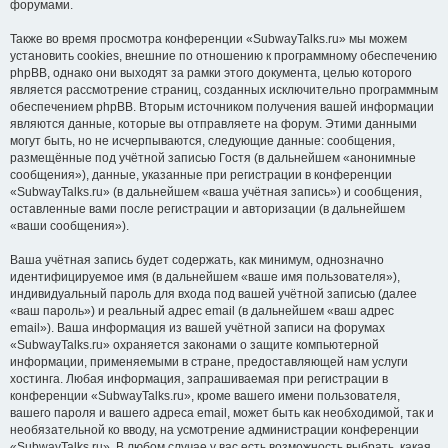
форумами.
Также во время просмотра конференции «SubwayTalks.ru» мы можем
установить cookies, внешние по отношению к программному обеспечению
phpBB, однако они выходят за рамки этого документа, целью которого
является рассмотрение страниц, созданных исключительно программным
обеспечением phpBB. Вторым источником получения вашей информации
являются данные, которые вы отправляете на форум. Этими данными
могут быть, но не исчерпываются, следующие данные: сообщения,
размещённые под учётной записью Гостя (в дальнейшем «анонимные
сообщения»), данные, указанные при регистрации в конференции
«SubwayTalks.ru» (в дальнейшем «ваша учётная запись») и сообщения,
оставленные вами после регистрации и авторизации (в дальнейшем
«ваши сообщения»).
Ваша учётная запись будет содержать, как минимум, однозначно
идентифицируемое имя (в дальнейшем «ваше имя пользователя»),
индивидуальный пароль для входа под вашей учётной записью (далее
«ваш пароль») и реальный адрес email (в дальнейшем «ваш адрес
email»). Ваша информация из вашей учётной записи на форумах
«SubwayTalks.ru» охраняется законами о защите компьютерной
информации, применяемыми в стране, предоставляющей нам услуги
хостинга. Любая информация, запрашиваемая при регистрации в
конференции «SubwayTalks.ru», кроме вашего имени пользователя,
вашего пароля и вашего адреса email, может быть как необходимой, так и
необязательной ко вводу, на усмотрение администрации конференции
«SubwayTalks.ru». В любом случае у вас есть возможность выбрать, какая