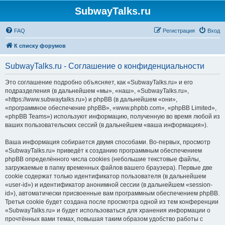
SubwayTalks.ru
FAQ
Регистрация
Вход
К списку форумов
SubwayTalks.ru - Соглашение о конфиденциальности
Это соглашение подробно объясняет, как «SubwayTalks.ru» и его
подразделения (в дальнейшем «мы», «наш», «SubwayTalks.ru»,
«https://www.subwaytalks.ru») и phpBB (в дальнейшем «они»,
«программное обеспечение phpBB», «www.phpbb.com», «phpBB Limited»,
«phpBB Teams») используют информацию, полученную во время любой из
ваших пользовательских сессий (в дальнейшем «ваша информация»).
Ваша информация собирается двумя способами. Во-первых, просмотр
«SubwayTalks.ru» приведёт к созданию программным обеспечением
phpBB определённого числа cookies (небольшие текстовые файлы,
загружаемые в папку временных файлов вашего браузера). Первые две
cookie содержат только идентификатор пользователя (в дальнейшем
«user-id») и идентификатор анонимной сессии (в дальнейшем «session-
id»), автоматически присвоенные вам программным обеспечением phpBB.
Третья cookie будет создана после просмотра одной из тем конференции
«SubwayTalks.ru» и будет использоваться для хранения информации о
прочтённых вами темах, повышая таким образом удобство работы с