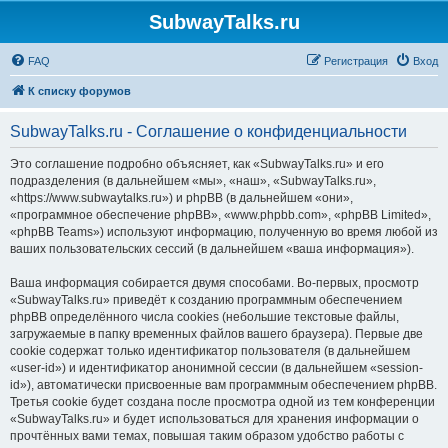
SubwayTalks.ru
FAQ
Регистрация
Вход
К списку форумов
SubwayTalks.ru - Соглашение о конфиденциальности
Это соглашение подробно объясняет, как «SubwayTalks.ru» и его
подразделения (в дальнейшем «мы», «наш», «SubwayTalks.ru»,
«https://www.subwaytalks.ru») и phpBB (в дальнейшем «они»,
«программное обеспечение phpBB», «www.phpbb.com», «phpBB Limited»,
«phpBB Teams») используют информацию, полученную во время любой из
ваших пользовательских сессий (в дальнейшем «ваша информация»).
Ваша информация собирается двумя способами. Во-первых, просмотр
«SubwayTalks.ru» приведёт к созданию программным обеспечением
phpBB определённого числа cookies (небольшие текстовые файлы,
загружаемые в папку временных файлов вашего браузера). Первые две
cookie содержат только идентификатор пользователя (в дальнейшем
«user-id») и идентификатор анонимной сессии (в дальнейшем «session-
id»), автоматически присвоенные вам программным обеспечением phpBB.
Третья cookie будет создана после просмотра одной из тем конференции
«SubwayTalks.ru» и будет использоваться для хранения информации о
прочтённых вами темах, повышая таким образом удобство работы с