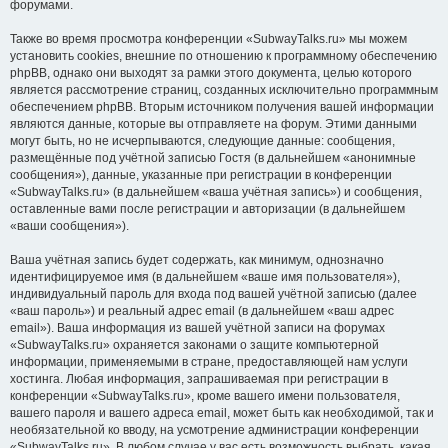
форумами.
Также во время просмотра конференции «SubwayTalks.ru» мы можем
установить cookies, внешние по отношению к программному обеспечению
phpBB, однако они выходят за рамки этого документа, целью которого
является рассмотрение страниц, созданных исключительно программным
обеспечением phpBB. Вторым источником получения вашей информации
являются данные, которые вы отправляете на форум. Этими данными
могут быть, но не исчерпываются, следующие данные: сообщения,
размещённые под учётной записью Гостя (в дальнейшем «анонимные
сообщения»), данные, указанные при регистрации в конференции
«SubwayTalks.ru» (в дальнейшем «ваша учётная запись») и сообщения,
оставленные вами после регистрации и авторизации (в дальнейшем
«ваши сообщения»).
Ваша учётная запись будет содержать, как минимум, однозначно
идентифицируемое имя (в дальнейшем «ваше имя пользователя»),
индивидуальный пароль для входа под вашей учётной записью (далее
«ваш пароль») и реальный адрес email (в дальнейшем «ваш адрес
email»). Ваша информация из вашей учётной записи на форумах
«SubwayTalks.ru» охраняется законами о защите компьютерной
информации, применяемыми в стране, предоставляющей нам услуги
хостинга. Любая информация, запрашиваемая при регистрации в
конференции «SubwayTalks.ru», кроме вашего имени пользователя,
вашего пароля и вашего адреса email, может быть как необходимой, так и
необязательной ко вводу, на усмотрение администрации конференции
«SubwayTalks.ru». В любом случае у вас есть возможность выбрать, какая